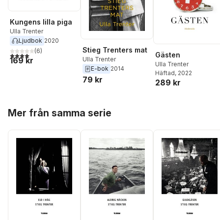
Kungens lilla piga
Ulla Trenter
Ljudbok
2020
Stieg Trenters mat
(
6
)
Gästen
4,0
utav 5 stjärnor. Totalt antal röster:
169 kr
Ulla Trenter
Ulla Trenter
E-bok
2014
Häftad
, 2022
79 kr
289 kr
Hoppa över listan
Mer från samma serie