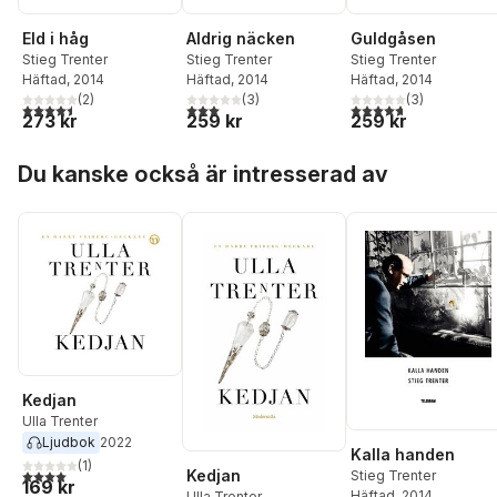
Eld i håg
Aldrig näcken
Guldgåsen
Stieg Trenter
Stieg Trenter
Stieg Trenter
Häftad
, 2014
Häftad
, 2014
Häftad
, 2014
(
2
)
(
3
)
(
3
)
4,5
utav 5 stjärnor. Totalt antal röster:
3,0
utav 5 stjärnor. Totalt antal röster:
4,7
utav 5 stjärnor. Tota
273 kr
259 kr
259 kr
Hoppa över listan
Du kanske också är intresserad av
Kedjan
Ulla Trenter
Ljudbok
2022
Kalla handen
(
1
)
Kedjan
4,0
utav 5 stjärnor. Totalt antal röster:
Stieg Trenter
169 kr
Häftad
, 2014
Ulla Trenter