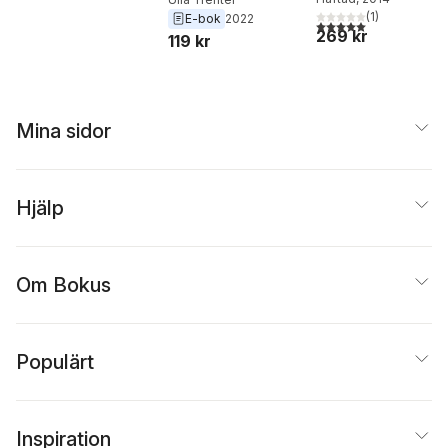
(
1
)
E-bok
2022
5,0
utav 5 stjärnor. Tota
269 kr
119 kr
Mina sidor
Hjälp
Om Bokus
Populärt
Inspiration