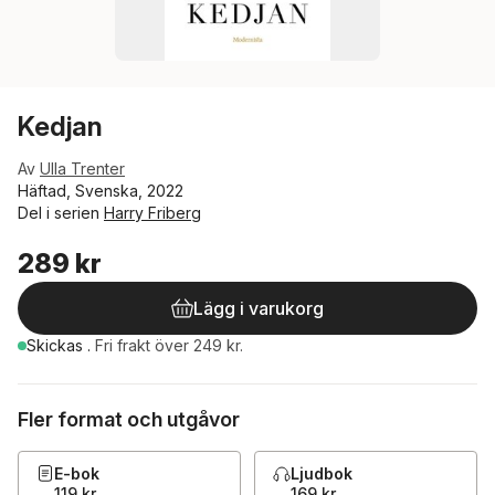
Kedjan
Av
Ulla Trenter
Häftad, Svenska, 2022
Del i serien
Harry Friberg
289 kr
Lägg i varukorg
Skickas
.
Fri frakt över 249 kr.
Fler format och utgåvor
E-bok
Ljudbok
119 kr
169 kr