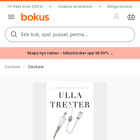
Fri frakt över 249 kr
•
Snabba leveranser
•
Billiga böcker
Sök bok, spel, pussel, penna...
Skapa nya rutiner – hälsoböcker upp till 50% →
Deckare
Deckare