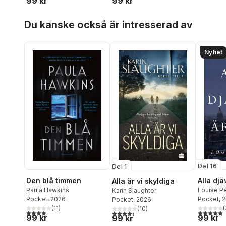
99 kr
99 kr
Hoppa över listan
Du kanske också är intresserad av
Nyhet
Del 16
Del 1
Den blå timmen
Alla djä
Alla är vi skyldiga
Paula Hawkins
Louise P
Karin Slaughter
Pocket
, 2026
Pocket
, 
Pocket
, 2026
(
11
)
(
(
10
)
3,9
utav 5 stjärnor. Totalt antal röster:
5,0
utav 5 
4,3
utav 5 stjärnor. Totalt antal röster:
99 kr
99 kr
99 kr