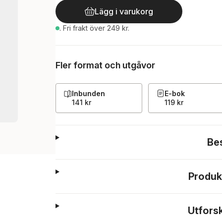
Lägg i varukorg
.
Fri frakt över 249 kr.
Fler format och utgåvor
Inbunden
E-bok
141 kr
119 kr
Be
Produk
Utfors