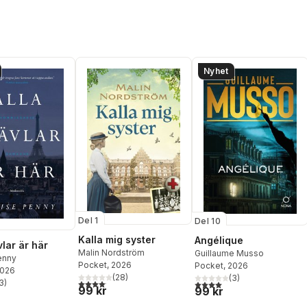
Nyhet
Del 1
Del 10
Kalla mig syster
Angélique
vlar är här
Malin Nordström
Guillaume Musso
enny
Pocket
, 2026
Pocket
, 2026
2026
(
28
)
(
3
)
4,1
utav 5 stjärnor. Totalt antal röster:
3
)
4,0
utav 5 stjärnor. Totalt ant
stjärnor. Totalt antal röster:
99 kr
99 kr