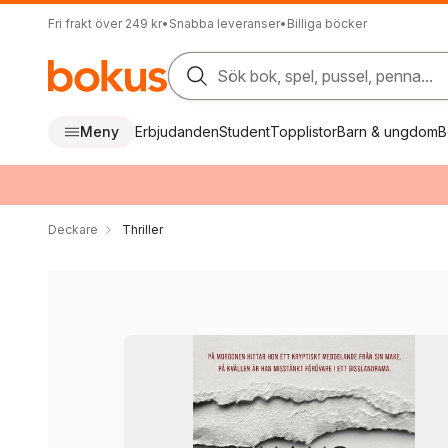
Fri frakt över 249 kr
•
Snabba leveranser
•
Billiga böcker
Sök bok, spel, pussel, penna...
Meny
Erbjudanden
Student
Topplistor
Barn & ungdom
B
Deckare
Thriller