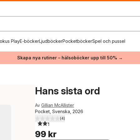
okus Play
E-böcker
Ljudböcker
Pocketböcker
Spel och pussel
Skapa nya rutiner – hälsoböcker upp till 50% →
Hans sista ord
Av
Gillian McAllister
Pocket, Svenska, 2026
(
4
)
2,3
utav 5 stjärnor. Totalt antal röster:
99 kr