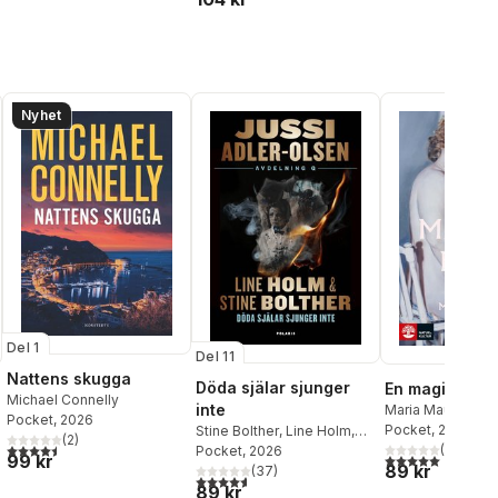
Nyhet
Del 1
Del 11
Nattens skugga
Döda själar sjunger
En magisk ma
Michael Connelly
inte
Maria Maunsbac
Pocket
, 2026
Pocket
, 2026
Stine Bolther
,
Line Holm
,
(
2
)
4,5
utav 5 stjärnor. Totalt antal röster:
(
5
)
Jussi Adler-Olsen
Pocket
, 2026
99 kr
5,0
utav 5 stjärnor.
al röster:
89 kr
(
37
)
4,6
utav 5 stjärnor. Totalt antal röster:
89 kr