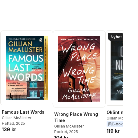
Nyhet
Famous Last Words
Okänt numme
Wrong Place Wrong
Gillian McAllister
Gillian McAllister
Time
Häftad
, 2025
E-bok
2026
Gillian McAllister
139 kr
119 kr
al röster:
Pocket
, 2025
104 kr