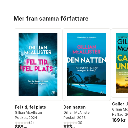
Hoppa över listan
Mer från samma författare
Caller
Fel tid, fel plats
Den natten
Gillian Mc
Gillian McAllister
Gillian McAllister
Häftad
, 
Pocket
, 2024
Pocket
, 2023
189 kr
(
4
)
(
9
)
2,8
utav 5 stjärnor. Totalt antal röster:
3,1
utav 5 stjärnor. Totalt antal röster: