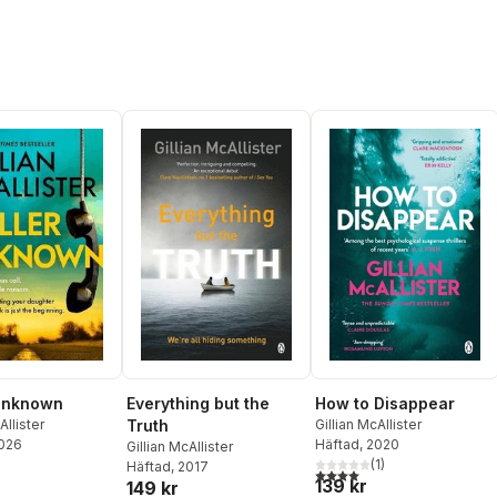
Everything but the
 Unknown
How to Disappear
Truth
Allister
Gillian McAllister
2026
Häftad
, 2020
Gillian McAllister
(
1
)
Häftad
, 2017
4,0
utav 5 stjärnor. Totalt ant
139 kr
149 kr