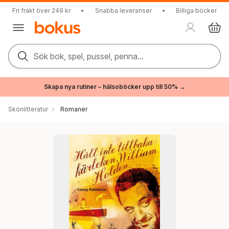
Fri frakt över 249 kr
•
Snabba leveranser
•
Billiga böcker
Sök bok, spel, pussel, penna...
Skapa nya rutiner – hälsoböcker upp till 50% →
Skönlitteratur
Romaner