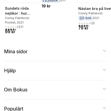
Ljudbok
2017
19 kr
Sundets röda
Nästan bra på live
nejlikor : hur
Conny Palmkvist
svensk polis och
Conny Palmkvist
E-bok
2021
Pocket
, 2021
Helsingörs syklubb
(
3
)
4,3
utav 5 stjärnor. Tota
(
37
)
79 kr
räddade danska
4,4
utav 5 stjärnor. Totalt antal röster:
99 kr
flyktingar under
andra världskriget
Mina sidor
Hjälp
Om Bokus
Populärt