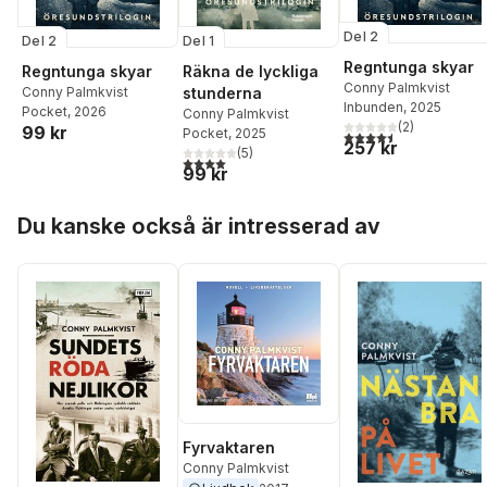
Del 2
Del 2
Del 1
Regntunga skyar
Regntunga skyar
Räkna de lyckliga
Conny Palmkvist
Conny Palmkvist
stunderna
Inbunden
, 2025
Pocket
, 2026
Conny Palmkvist
(
2
)
99 kr
Pocket
, 2025
4,5
utav 5 stjärnor. Tota
257 kr
(
5
)
4,0
utav 5 stjärnor. Totalt antal röster:
99 kr
Hoppa över listan
Du kanske också är intresserad av
Fyrvaktaren
Conny Palmkvist