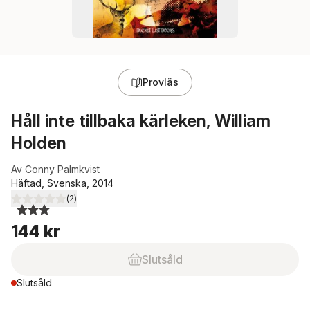
Provläs
Håll inte tillbaka kärleken, William
Holden
Av
Conny Palmkvist
Häftad, Svenska, 2014
(
2
)
3,0
utav 5 stjärnor. Totalt antal röster:
144 kr
Slutsåld
Slutsåld