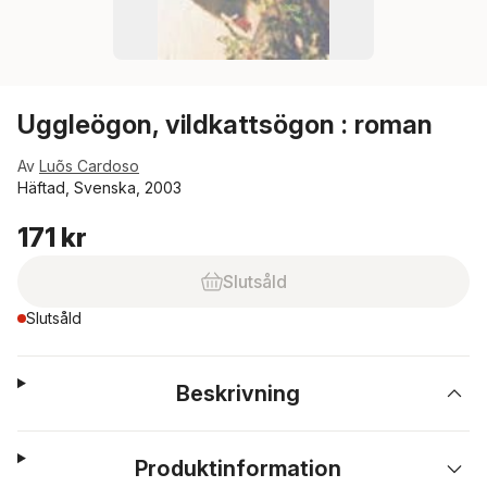
Uggleögon, vildkattsögon : roman
Av
Luõs Cardoso
Häftad, Svenska, 2003
171 kr
Slutsåld
Slutsåld
Beskrivning
Produktinformation