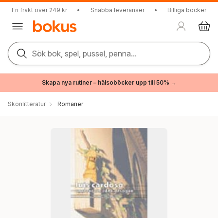
Fri frakt över 249 kr
•
Snabba leveranser
•
Billiga böcker
Sök bok, spel, pussel, penna...
Skapa nya rutiner – hälsoböcker upp till 50% →
Skönlitteratur
Romaner