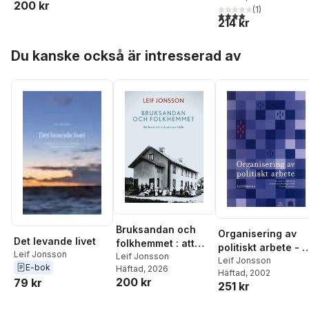
200 kr
(
1
)
det unga
4,0
utav 5 stjärnor. Tota
214 kr
industrisamhället
Hoppa över listan
Du kanske också är intresserad av
Bruksandan och
Organisering av
Det levande livet
folkhemmet : att
politiskt arbete - 
Leif Jonsson
leva i ett
Leif Jonsson
studie av
Leif Jonsson
E-bok
Häftad
, 2026
industrisamhälle
Häftad
, 2002
vitalisering av
200 kr
79 kr
251 kr
kommunfullmäktig
s arbete i en