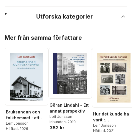
Utforska kategorier
Hoppa över listan
Mer från samma författare
Göran Lindahl - Ett
annat perspektiv
Bruksandan och
Hur det kunde ha
Leif Jonsson
folkhemmet : att
varit :
Inbunden
, 2019
leva i ett
Leif Jonsson
statargrabben,
Leif Jonsson
382 kr
Häftad
, 2026
industrisamhälle
Häftad
, 2021
stadsjäntan och