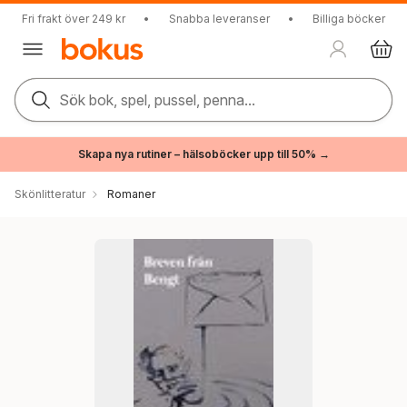
Fri frakt över 249 kr
•
Snabba leveranser
•
Billiga böcker
Sök bok, spel, pussel, penna...
Skapa nya rutiner – hälsoböcker upp till 50% →
Skönlitteratur
Romaner