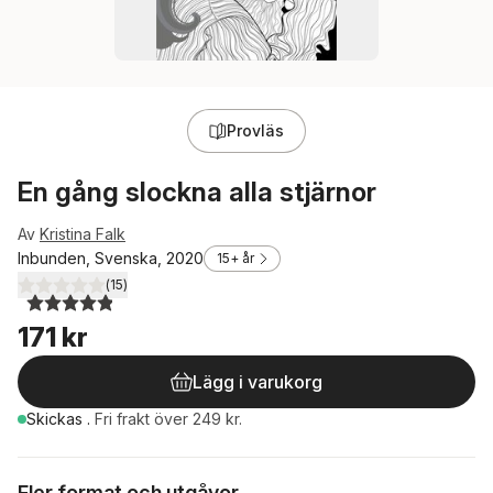
Provläs
En gång slockna alla stjärnor
Av
Kristina Falk
Inbunden, Svenska, 2020
15+ år
(
15
)
4,9
utav 5 stjärnor. Totalt antal röster:
171 kr
Lägg i varukorg
Skickas
.
Fri frakt över 249 kr.
Fler format och utgåvor