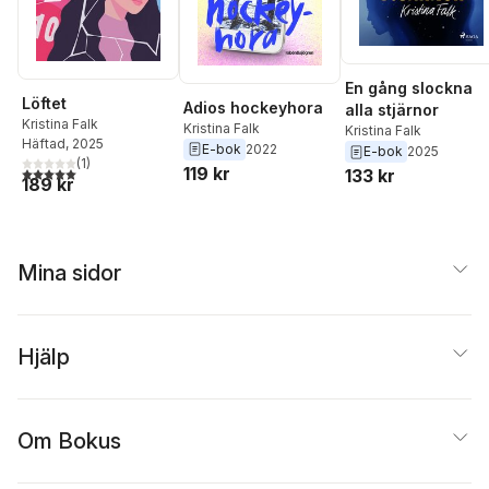
En gång slockna
Löftet
Adios hockeyhora
alla stjärnor
Kristina Falk
Kristina Falk
Kristina Falk
Häftad
, 2025
E-bok
2022
E-bok
2025
(
1
)
119 kr
5,0
utav 5 stjärnor. Totalt antal röster:
133 kr
189 kr
Mina sidor
Hjälp
Om Bokus