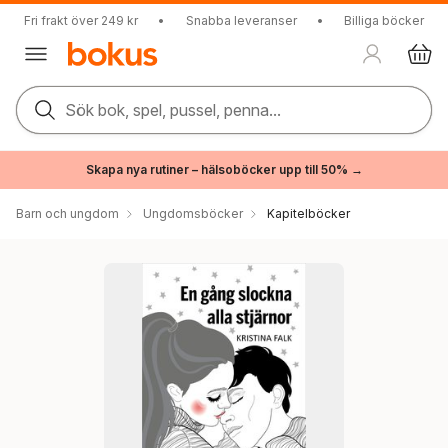
Fri frakt över 249 kr
•
Snabba leveranser
•
Billiga böcker
Sök bok, spel, pussel, penna...
Skapa nya rutiner – hälsoböcker upp till 50% →
Barn och ungdom
Ungdomsböcker
Kapitelböcker