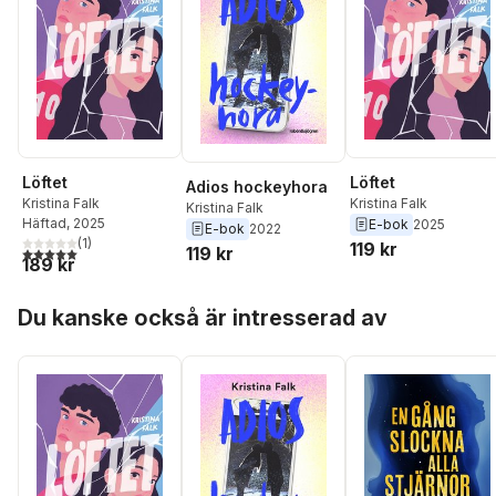
Löftet
Löftet
Adios hockeyhora
Kristina Falk
Kristina Falk
Kristina Falk
Häftad
, 2025
E-bok
2025
E-bok
2022
(
1
)
119 kr
119 kr
5,0
utav 5 stjärnor. Totalt antal röster:
189 kr
Hoppa över listan
Du kanske också är intresserad av