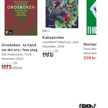
Del 1
Kattastrofen
IJustWantToBeCool
,
Joel
Stortaxi
Orosboken : ta hand
Adolphson
Inbunden
, 2026
,
Emil Ejdemo
Flora Wiström
om din oro i fem steg
Beer
,
Victor Beer
(
2
)
4,5
utav 5 stjärnor. Totalt antal röster:
Inbunden
, 2026
Erik Andersson
,
Tove
179 kr
209 kr
259 kr
Wahlund
Inbunden
, 2024
(
3
)
4,3
utav 5 stjärnor. Totalt antal röster:
189 kr
219 kr