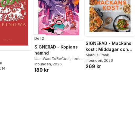
Del 2
SIGNERAD - Mackans
SIGNERAD - Kopians
kost : Middagar och
hämnd
matlådor
Marcus Frank
IJustWantToBeCool
,
Joel
Inbunden
, 2026
ia
Adolphson
Inbunden
, 2026
,
Emil Ejdemo
269 kr
2014
189 kr
Beer
,
Victor Beer