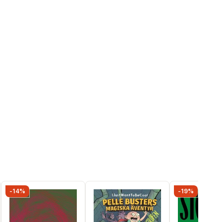
-14%
-19%