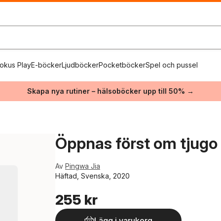
okus Play
E-böcker
Ljudböcker
Pocketböcker
Spel och pussel
Skapa nya rutiner – hälsoböcker upp till 50% →
Öppnas först om tjugo 
Av
Pingwa Jia
Häftad, Svenska, 2020
255 kr
Lägg i varukorg