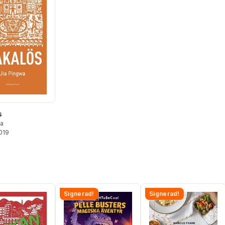
s
ia
2019
Signerad!
Signerad!