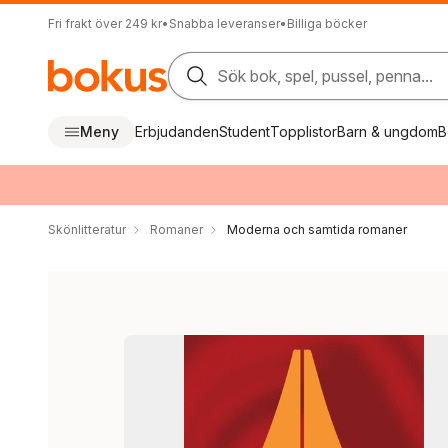
Fri frakt över 249 kr
•
Snabba leveranser
•
Billiga böcker
Sök bok, spel, pussel, penna...
Meny
Erbjudanden
Student
Topplistor
Barn & ungdom
B
Skönlitteratur
Romaner
Moderna och samtida romaner