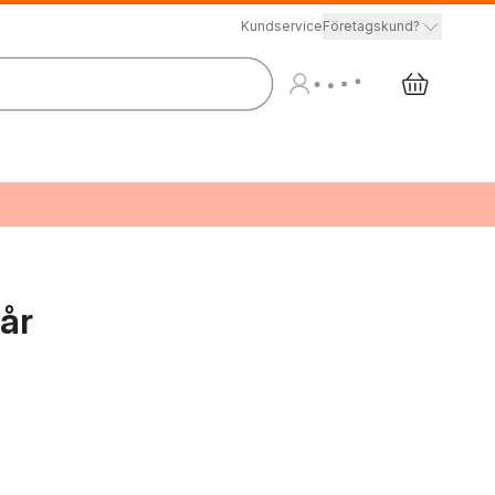
Kundservice
Företagskund?
år