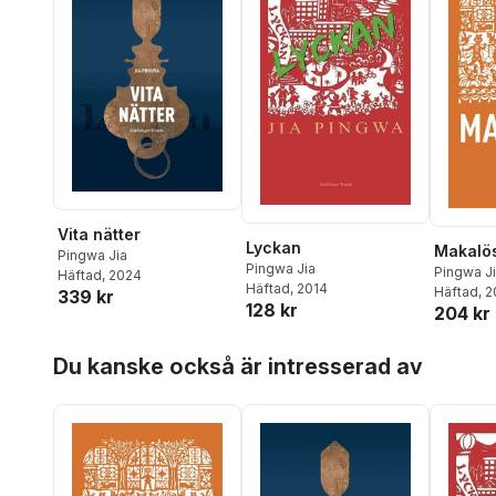
Vita nätter
Lyckan
Makalö
Pingwa Jia
Pingwa Jia
Pingwa J
Häftad
, 2024
Häftad
, 2014
Häftad
, 
339 kr
128 kr
204 kr
Hoppa över listan
Du kanske också är intresserad av