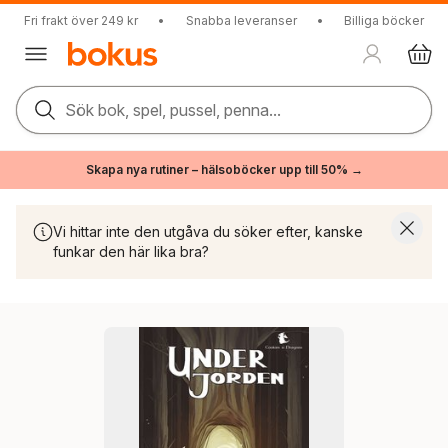
Fri frakt över 249 kr
•
Snabba leveranser
•
Billiga böcker
Sök bok, spel, pussel, penna...
Skapa nya rutiner – hälsoböcker upp till 50% →
Vi hittar inte den utgåva du söker efter, kanske
funkar den här lika bra?