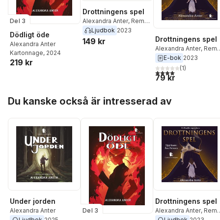
Drottningens spel
Del 3
Alexandra Anter
,
Remy
Livang
Ljudbok
2023
Dödligt öde
Drottningens spel
149 kr
Alexandra Anter
Alexandra Anter
,
Rem
Kartonnage
, 2024
Livang
E-bok
2023
219 kr
(
1
)
4,0
utav 5 stjärnor. Tota
79 kr
Hoppa över listan
Du kanske också är intresserad av
Under jorden
Drottningens spel
Del 3
Alexandra Anter
Alexandra Anter
,
Rem
Livang
Ljudbok
2025
Ljudbok
2023