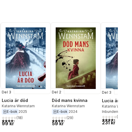
Del 3
Del 2
Del 3
Lucia är död
Död mans kvinna
Lucia är död
Katarina Wennstam
Katarina Wennstam
Katarina Wennst
Inbunden
, 2025
E-bok
2025
E-bok
2024
al röster:
(
77
)
(
18
)
(
29
)
4,4
utav 5 stjärnor
4,3
utav 5 stjärnor. Totalt antal röster:
4,3
utav 5 stjärnor. Totalt antal röster:
231 kr
99 kr
59 kr