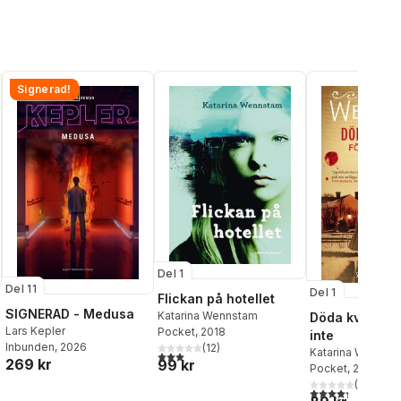
Signerad!
Del 1
Del 11
Del 1
Flickan på hotellet
SIGNERAD - Medusa
Katarina Wennstam
Döda kvinnor f
Lars Kepler
Pocket
, 2018
inte
Inbunden
, 2026
(
12
)
Katarina Wennst
3,0
utav 5 stjärnor. Totalt antal röster:
269 kr
99 kr
Pocket
, 2024
al röster:
(
101
)
4,3
utav 5 stjärnor