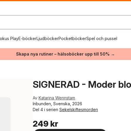
okus Play
E-böcker
Ljudböcker
Pocketböcker
Spel och pussel
Skapa nya rutiner – hälsoböcker upp till 50% →
SIGNERAD - Moder bl
Av
Katarina Wennstam
Inbunden, Svenska, 2026
Del 4 i serien
Sekelskiftesmorden
249 kr