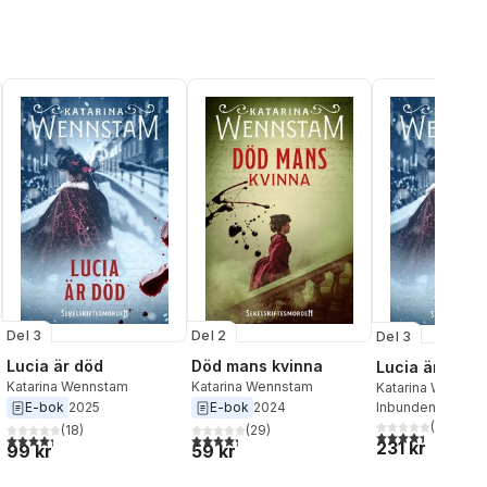
Del 3
Del 2
Del 3
Lucia är död
Död mans kvinna
Lucia är död
Katarina Wennstam
Katarina Wennstam
Katarina Wennst
Inbunden
, 2025
E-bok
2025
E-bok
2024
al röster:
(
77
)
(
18
)
(
29
)
4,4
utav 5 stjärnor
4,3
utav 5 stjärnor. Totalt antal röster:
4,3
utav 5 stjärnor. Totalt antal röster:
231 kr
99 kr
59 kr