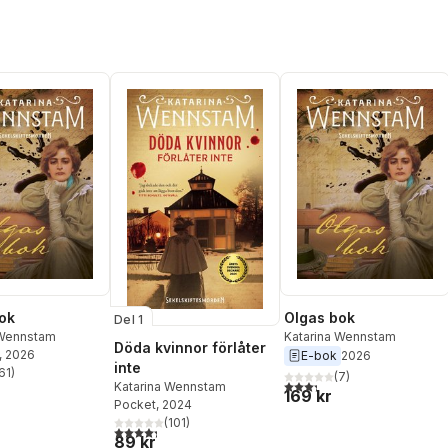
ok
Olgas bok
Del 1
 Wennstam
Katarina Wennstam
Döda kvinnor förlåter
, 2026
E-bok
2026
inte
61
)
(
7
)
stjärnor. Totalt antal röster:
3,3
utav 5 stjärnor. Totalt ant
Katarina Wennstam
169 kr
Pocket
, 2024
(
101
)
4,3
utav 5 stjärnor. Totalt antal röster:
89 kr