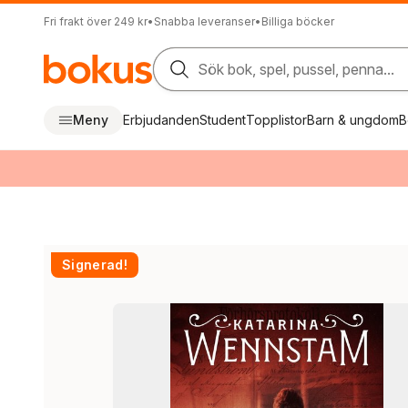
Fri frakt över 249 kr
•
Snabba leveranser
•
Billiga böcker
Sök bok, spel, pussel, penna...
Meny
Erbjudanden
Student
Topplistor
Barn & ungdom
B
Signerad!