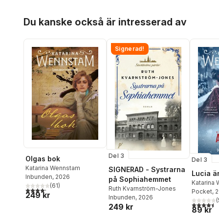
Hoppa över listan
Du kanske också är intresserad av
Signerad!
Del 3
Olgas bok
Del 3
Katarina Wennstam
SIGNERAD - Systrarna
Lucia ä
Inbunden
, 2026
på Sophiahemmet
Katarina
(
61
)
Ruth Kvarnström-Jones
4,2
utav 5 stjärnor. Totalt antal röster:
Pocket
, 
249 kr
Inbunden
, 2026
(
4,5
utav 5 
249 kr
89 kr