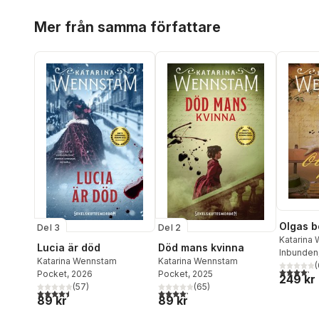
Hoppa över listan
Mer från samma författare
Olgas b
Del 3
Del 2
Katarina
Lucia är död
Död mans kvinna
Inbunden
Katarina Wennstam
Katarina Wennstam
(
4,2
utav 5 
Pocket
, 2026
Pocket
, 2025
249 kr
(
57
)
(
65
)
4,5
utav 5 stjärnor. Totalt antal röster:
4,2
utav 5 stjärnor. Totalt antal röster:
89 kr
89 kr