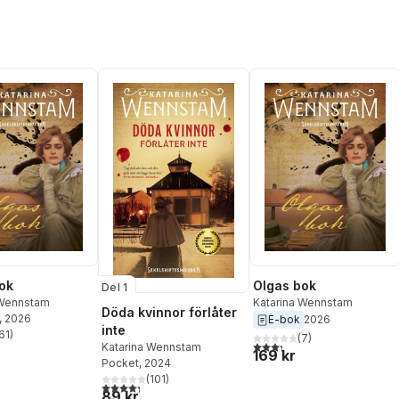
ok
Olgas bok
Del 1
 Wennstam
Katarina Wennstam
Döda kvinnor förlåter
, 2026
E-bok
2026
inte
61
)
(
7
)
stjärnor. Totalt antal röster:
3,3
utav 5 stjärnor. Totalt ant
Katarina Wennstam
169 kr
Pocket
, 2024
(
101
)
4,3
utav 5 stjärnor. Totalt antal röster:
89 kr