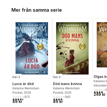
Hoppa över listan
Mer från samma serie
Olgas b
Del 3
Del 2
Katarina
Lucia är död
Död mans kvinna
Inbunden
Katarina Wennstam
Katarina Wennstam
(
4,2
utav 5 
Pocket
, 2026
Pocket
, 2025
249 kr
(
57
)
(
65
)
4,5
utav 5 stjärnor. Totalt antal röster:
4,2
utav 5 stjärnor. Totalt antal röster:
89 kr
89 kr