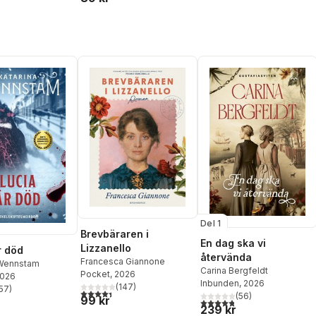
Del 1
Brevbäraren i
En dag ska vi
Lizzanello
r död
återvända
Francesca Giannone
 Wennstam
Carina Bergfeldt
Pocket
, 2026
2026
Inbunden
, 2026
(
147
)
57
)
4,4
utav 5 stjärnor. Totalt antal röster:
stjärnor. Totalt antal röster:
(
56
)
99 kr
4,8
utav 5 stjärnor. Totalt ant
239 kr