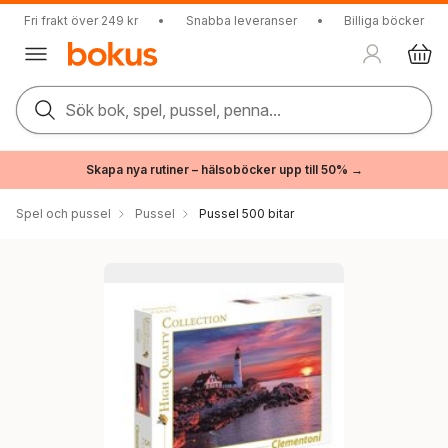
Fri frakt över 249 kr
•
Snabba leveranser
•
Billiga böcker
Sök bok, spel, pussel, penna...
Skapa nya rutiner – hälsoböcker upp till 50% →
Spel och pussel
Pussel
Pussel 500 bitar