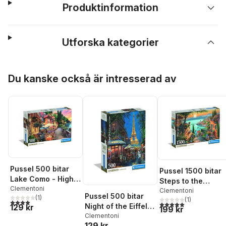
Produktinformation
Utforska kategorier
Hoppa över listan
Du kanske också är intresserad av
Pussel 500 bitar
Pussel 1500 bitar
Lake Como - High
Steps to the
Quality Collection
Clementoni
Harbour - High
Clementoni
Pussel 500 bitar
(
1
)
(
1
)
Quality Collection
4,0
utav 5 stjärnor. Totalt antal röster:
5,0
utav 5 stjärnor. Tota
Night of the Eiffel
129 kr
199 kr
Café - High Quality
Clementoni
129 kr