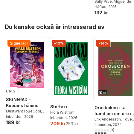
Greatest Stories:
Sally Prue
,
Miguel de
Cervantes
Häftad
, 2016
Oxford Level 19:
132 kr
Don Quixote
Hoppa över listan
Du kanske också är intresserad av
Signerad!
-19%
-14%
Del 2
SIGNERAD -
Kopians hämnd
Stortaxi
Orosboken : ta
IJustWantToBeCool
,
Flora Wiström
hand om din oro i
Joel Adolphson
Inbunden
, 2026
,
Emil
Inbunden
, 2026
fem steg
Erik Andersson
,
Tove
189 kr
Ejdemo Beer
,
Victor
209 kr
259 kr
Wahlund
Inbunden
, 2024
Beer
(
3
)
4,3
utav 5 stjärnor. Tota