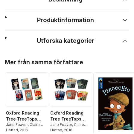
Produktinformation
Utforska kategorier
Hoppa över listan
Mer från samma författare
Oxford Reading
Oxford Reading
Tree TreeTops
Tree TreeTops
Greatest Stories:
Jane Feaver
,
Claire
Greatest Stories:
Jane Feaver
,
Claire
OBrien
Häftad
,
, 2016
Brynhildur
OBrien
Häftad
,
, 2016
Brynhildur
Oxford Level 14-15:
Oxford Level 14-15: