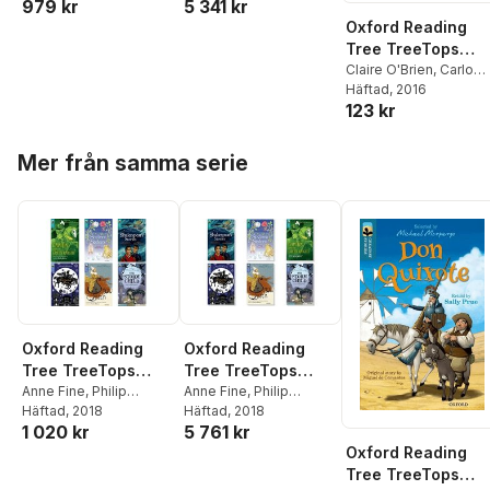
979 kr
5 341 kr
Thórarinsdóttir
,
Thórarinsdóttir
,
Mixed Pack
Class Pack
Geraldine
Geraldine
Oxford Reading
McCaughrean
,
Rob
McCaughrean
,
Rob
Tree TreeTops
Alcraft
,
Maureen
Alcraft
,
Maureen
Greatest Stories:
Claire O'Brien
,
Carlo
Haselhurst
Haselhurst
Collodi
Häftad
, 2016
Oxford Level 14:
123 kr
Pinocchio
Hoppa över listan
Mer från samma serie
Oxford Reading
Oxford Reading
Tree TreeTops
Tree TreeTops
Greatest Stories:
Anne Fine
,
Philip
Greatest Stories:
Anne Fine
,
Philip
Reeve
Häftad
,
, 2018
Chris Powling
,
Reeve
Häftad
,
, 2018
Chris Powling
,
Oxford Levels 16-
Oxford Levels 16-
1 020 kr
5 761 kr
Jamila Gavin
,
Chris
Jamila Gavin
,
Chris
17: Mixed Pack
17: Class Pack
Baker
,
Gill Lewis
Baker
,
Gill Lewis
Oxford Reading
Tree TreeTops