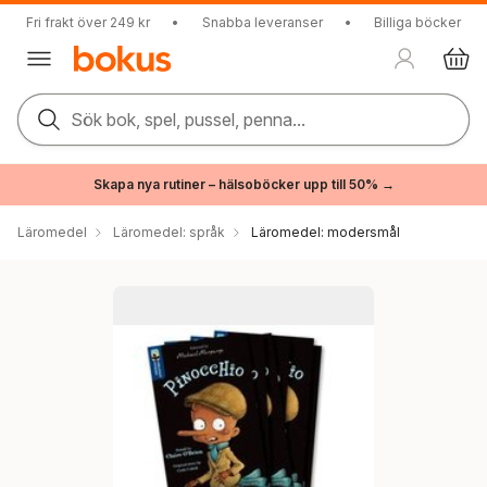
Fri frakt över 249 kr
•
Snabba leveranser
•
Billiga böcker
Sök bok, spel, pussel, penna...
Skapa nya rutiner – hälsoböcker upp till 50% →
Läromedel
Läromedel: språk
Läromedel: modersmål