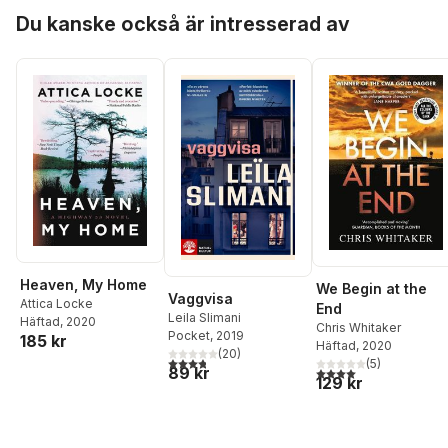
Hoppa över listan
Du kanske också är intresserad av
Heaven, My Home
We Begin at the
Vaggvisa
Attica Locke
End
Leila Slimani
Häftad
, 2020
Chris Whitaker
Pocket
, 2019
185 kr
Häftad
, 2020
(
20
)
3,8
utav 5 stjärnor. Totalt antal röster:
(
5
)
89 kr
4,0
utav 5 stjärnor. Tota
129 kr