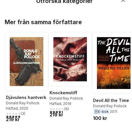
Utforska kategorier
Hoppa över listan
Mer från samma författare
Knockemstiff
Djävulens hantverk
Donald Ray Pollock
Devil All the Time
Donald Ray Pollock
Häftad
, 2019
Donald Ray Pollock
Häftad
, 2020
(
6
)
4,5
utav 5 stjärnor. Totalt antal röster:
E-bok
2011
(
3
)
219 kr
5,0
utav 5 stjärnor. Totalt antal röster:
100 kr
219 kr