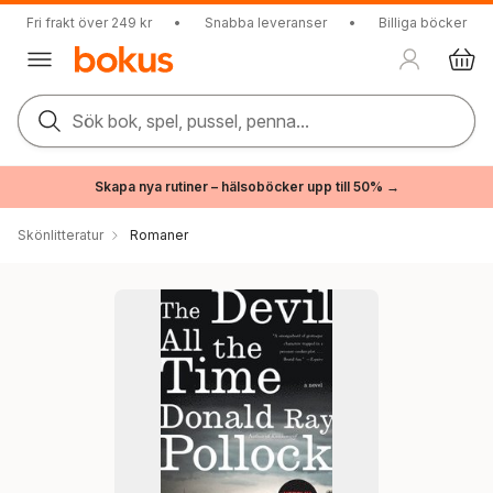
Fri frakt över 249 kr
•
Snabba leveranser
•
Billiga böcker
Sök bok, spel, pussel, penna...
Skapa nya rutiner – hälsoböcker upp till 50% →
Skönlitteratur
Romaner