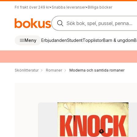
Fri frakt över 249 kr
•
Snabba leveranser
•
Billiga böcker
Sök bok, spel, pussel, penna...
Meny
Erbjudanden
Student
Topplistor
Barn & ungdom
B
Skönlitteratur
Romaner
Moderna och samtida romaner