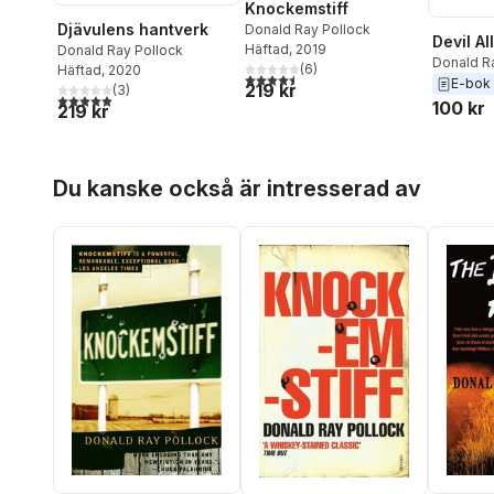
Knockemstiff
Djävulens hantverk
Donald Ray Pollock
Devil Al
Häftad
, 2019
Donald Ray Pollock
Donald R
(
6
)
Häftad
, 2020
4,5
utav 5 stjärnor. Totalt antal röster:
E-bok
219 kr
(
3
)
5,0
utav 5 stjärnor. Totalt antal röster:
100 kr
219 kr
Hoppa över listan
Du kanske också är intresserad av