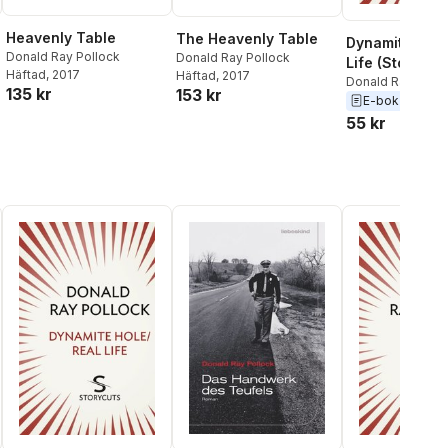
Heavenly Table
The Heavenly Table
Dynamite Hole
Donald Ray Pollock
Donald Ray Pollock
Life (Storycut
Häftad
, 2017
Häftad
, 2017
Donald Ray Pollo
135 kr
153 kr
E-bok
2011
al röster:
55 kr