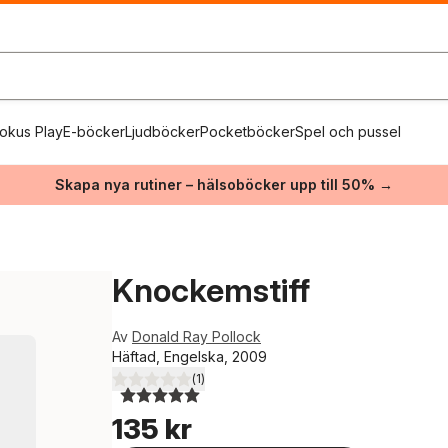
okus Play
E-böcker
Ljudböcker
Pocketböcker
Spel och pussel
Skapa nya rutiner – hälsoböcker upp till 50% →
Knockemstiff
Av
Donald Ray Pollock
Häftad, Engelska, 2009
(
1
)
5,0
utav 5 stjärnor. Totalt antal röster:
135 kr