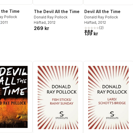
l the Time
The Devil All the Time
Devil All the Time
ay Pollock
Donald Ray Pollock
Donald Ray Pollock
Häftad
, 2012
Häftad
, 2012
2011
269 kr
(
2
)
3,0
utav 5 stjärnor. Totalt ant
139 kr