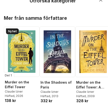
Utforska kategorier
Hoppa över listan
Mer från samma författare
Nyhet
Del 1
Murder on the
In the Shadows of
Murder on the
Eiffel Tower
Paris
Eiffel Tower: A
Claude Izner
Claude Izner
Victor Legris
Claude Izner
Häftad
, 2026
Häftad
, 2013
Häftad
, 2009
Mystery
138 kr
332 kr
328 kr