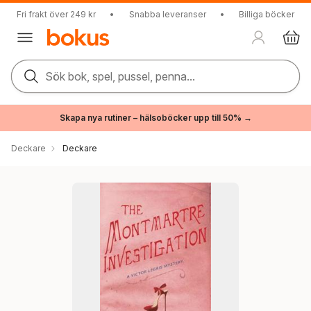
Fri frakt över 249 kr
•
Snabba leveranser
•
Billiga böcker
Sök bok, spel, pussel, penna...
Skapa nya rutiner – hälsoböcker upp till 50% →
Deckare
Deckare