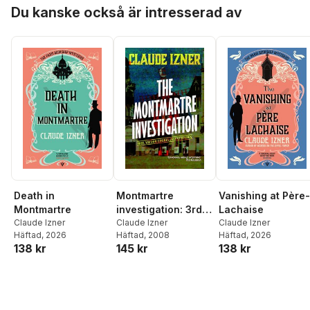
Hoppa över listan
Du kanske också är intresserad av
Death in
Montmartre
Vanishing at Père-
Montmartre
investigation: 3rd
Lachaise
Claude Izner
Victor Legris
Claude Izner
Claude Izner
Häftad
, 2026
Häftad
, 2008
Häftad
, 2026
Mystery
138 kr
145 kr
138 kr