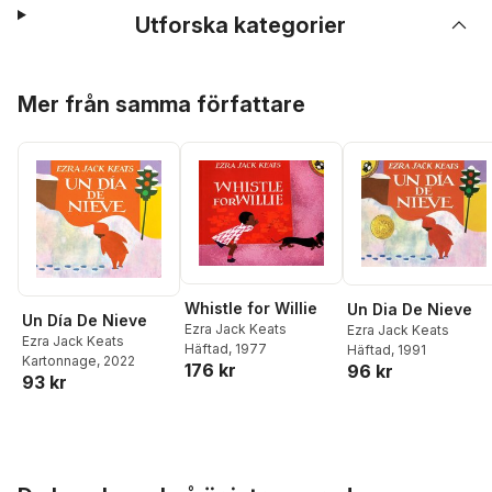
Utforska kategorier
Hoppa över listan
Mer från samma författare
Whistle for Willie
Un Dia De Nieve
Un Día De Nieve
Ezra Jack Keats
Ezra Jack Keats
Ezra Jack Keats
Häftad
, 1977
Häftad
, 1991
Kartonnage
, 2022
176 kr
96 kr
93 kr
Hoppa över listan