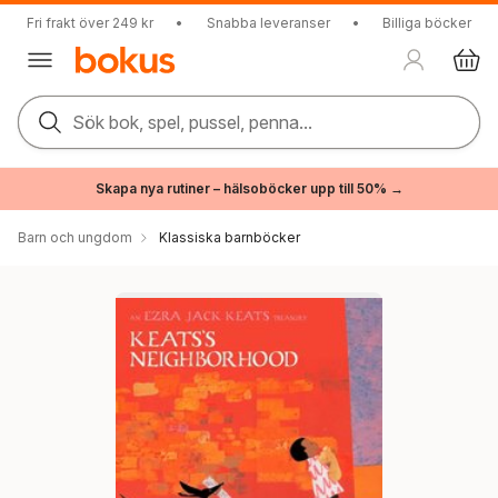
Fri frakt över 249 kr
•
Snabba leveranser
•
Billiga böcker
Sök bok, spel, pussel, penna...
Skapa nya rutiner – hälsoböcker upp till 50% →
Barn och ungdom
Klassiska barnböcker