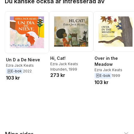
Du kanske också är intresserad av
Over in the
Hi, Cat!
Un D a De Nieve
Meadow
Ezra Jack Keats
Ezra Jack Keats
Inbunden
, 1999
Ezra Jack Keats
E-bok
2022
273 kr
E-bok
1999
103 kr
103 kr