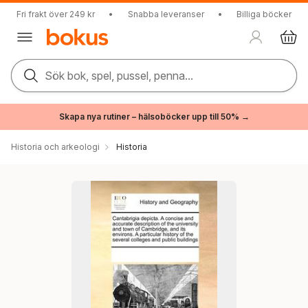
Fri frakt över 249 kr
•
Snabba leveranser
•
Billiga böcker
Sök bok, spel, pussel, penna...
Skapa nya rutiner – hälsoböcker upp till 50% →
Historia och arkeologi
Historia