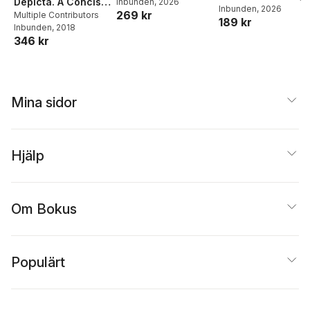
Depicta. A Concise
Inbunden
, 2026
matlådor
Joel Adolphson
Inbunden
, 2026
,
Emil
269 kr
and Accurate
Multiple Contributors
189 kr
Ejdemo Beer
,
Victor
Inbunden
, 2018
Description of the
Beer
346 kr
University and
Town of
Cambridge, and its
Environs. A
Particular History
Mina sidor
of the Several
Colleges and
Public Buildings
Hjälp
Om Bokus
Populärt