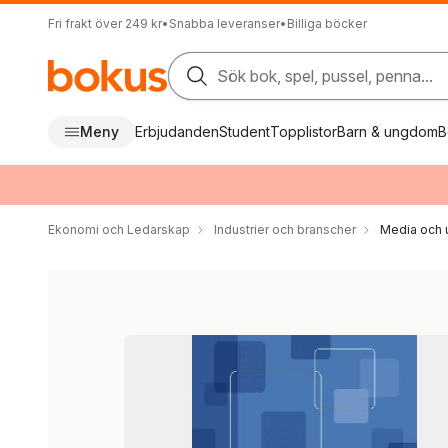
Fri frakt över 249 kr
•
Snabba leveranser
•
Billiga böcker
Sök bok, spel, pussel, penna...
Meny
Erbjudanden
Student
Topplistor
Barn & ungdom
B
Ekonomi och Ledarskap
Industrier och branscher
Media och 