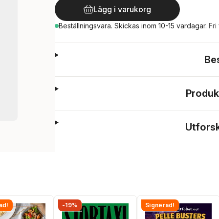
Lägg i varukorg
Beställningsvara.
Skickas
inom 10-15 vardagar
.
Fri
Be
Produk
Utfors
ad!
-19%
Signerad!