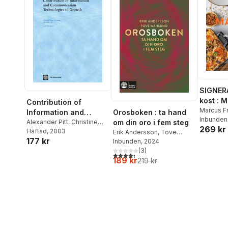
SIGNER
kost : 
Contribution of
matlådo
Marcus F
Orosboken : ta hand
Information and
Inbunden
om din oro i fem steg
Communication
Alexander Pitt
,
Christine
269 kr
Zhen-Wei Qiang
Häftad
, 2003
Erik Andersson
,
Tove
Technologies to
177 kr
Wahlund
Inbunden
, 2024
Growth
(
3
)
4,3
utav 5 stjärnor. Totalt antal röster:
189 kr
219 kr