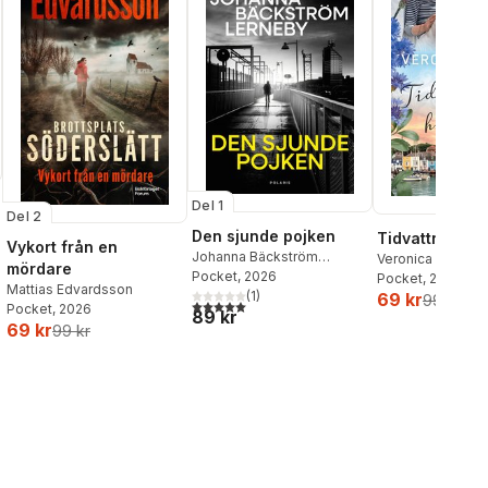
Del 1
Del 2
Den sjunde pojken
Tidvattnets h
Vykort från en
Johanna Bäckström
Veronica Henry
mördare
Lerneby
Pocket
, 2026
Pocket
, 2026
Mattias Edvardsson
(
1
)
69 kr
99 kr
5,0
utav 5 stjärnor. Totalt antal röster:
Pocket
, 2026
89 kr
69 kr
99 kr