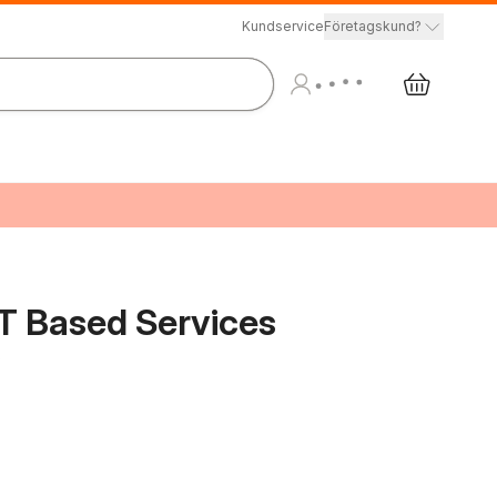
Kundservice
Företagskund?
IT Based Services
s