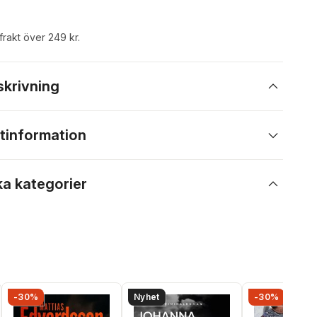
 frakt över 249 kr.
skrivning
tinformation
ka kategorier
-30%
Nyhet
-30%