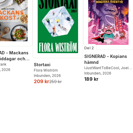
Del 2
AD - Mackans
SIGNERAD - Kopians
Middagar och
hämnd
r
rank
Stortaxi
IJustWantToBeCool
,
Joel
, 2026
Flora Wiström
Adolphson
Inbunden
, 2026
,
Emil Ejdemo
Inbunden
, 2026
189 kr
Beer
,
Victor Beer
209 kr
259 kr