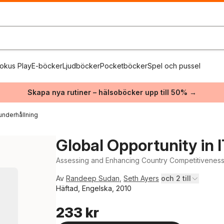
okus Play
E-böcker
Ljudböcker
Pocketböcker
Spel och pussel
Skapa nya rutiner – hälsoböcker upp till 50% →
underhållning
Global Opportunity in 
Assessing and Enhancing Country Competitivenes
Av
Randeep Sudan
,
Seth Ayers
och 2 till
Häftad, Engelska, 2010
233 kr