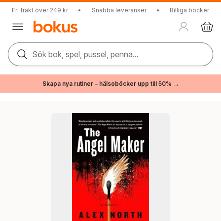
Fri frakt över 249 kr
•
Snabba leveranser
•
Billiga böcker
Sök bok, spel, pussel, penna...
Skapa nya rutiner – hälsoböcker upp till 50% →