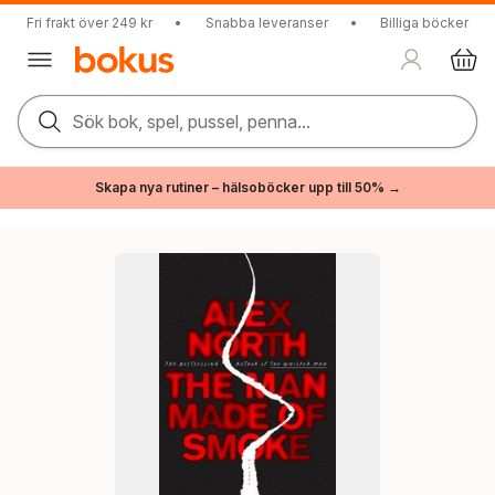
Fri frakt över 249 kr
•
Snabba leveranser
•
Billiga böcker
Sök bok, spel, pussel, penna...
Skapa nya rutiner – hälsoböcker upp till 50% →