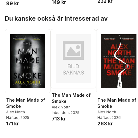
232 kr
149 kr
99 kr
Hoppa över listan
Du kanske också är intresserad av
The Man Made of
The Man Made of
The Man Made of
Smoke
Smoke
Smoke
Alex North
Alex North
Alex North
Inbunden
, 2025
Häftad
, 2026
Häftad
, 2025
713 kr
263 kr
171 kr