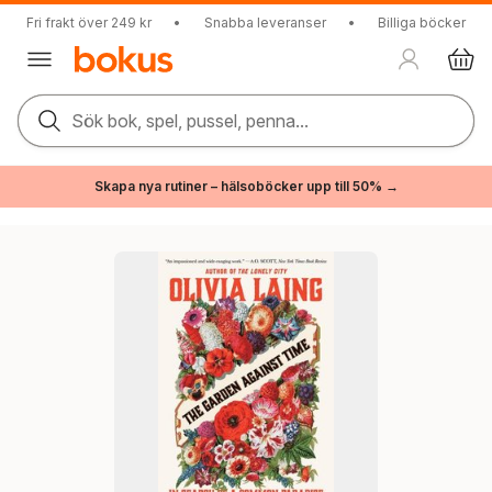
Fri frakt över 249 kr
•
Snabba leveranser
•
Billiga böcker
Sök bok, spel, pussel, penna...
Skapa nya rutiner – hälsoböcker upp till 50% →