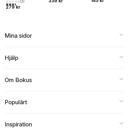
145 kr
339 kr
(
2
)
3,5
utav 5 stjärnor. Totalt antal röster:
279 kr
Mina sidor
Hjälp
Om Bokus
Populärt
Inspiration