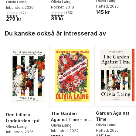
Olivia Laing
ensamhet och
Olivia Laing
spaning efter ett
Olivia Laing
Häftad
, 2025
Pocket
, 2018
Inbunden
, 2026
överlevnad
gemensamt paradis
145 kr
(
30
)
(
2
)
4,3
utav 5 stjärnor. Totalt antal röster:
3,5
utav 5 stjärnor. Totalt antal röster:
89 kr
279 kr
Hoppa över listan
Du kanske också är intresserad av
Garden Against
The Garden
Den tidlösa
Time
Against Time - In
trädgården : på
Olivia Laing
Search of a
Olivia Laing
spaning efter ett
Olivia Laing
Häftad
, 2025
Inbunden
, 2024
Common Paradise
Inbunden
, 2026
gemensamt paradis