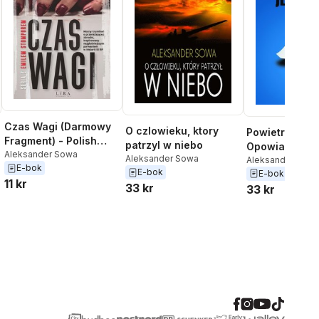
Czas Wagi (Darmowy
O czlowieku, ktory
Powietrze jest
Fragment) - Polish
patrzyl w niebo
Opowiadania l
Edition Po Polsku
Aleksander Sowa
Aleksander Sowa
Aleksander Sow
E-bok
E-bok
E-bok
11 kr
33 kr
33 kr