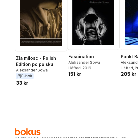
Punkt B
Fascination
Zla milosc - Polish
Aleksand
Aleksander Sowa
Edition po polsku
Häftad
, 
Häftad
, 2016
Aleksander Sowa
205 kr
151 kr
E-bok
33 kr