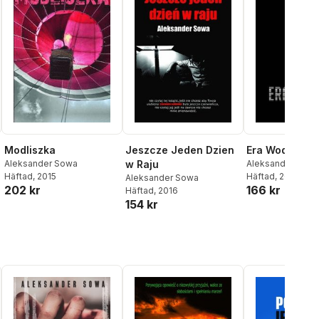
Modliszka
Jeszcze Jeden Dzien
Era Wodnika
Aleksander Sowa
w Raju
Aleksander Sow
Häftad
, 2015
Häftad
, 2016
Aleksander Sowa
202 kr
166 kr
Häftad
, 2016
154 kr