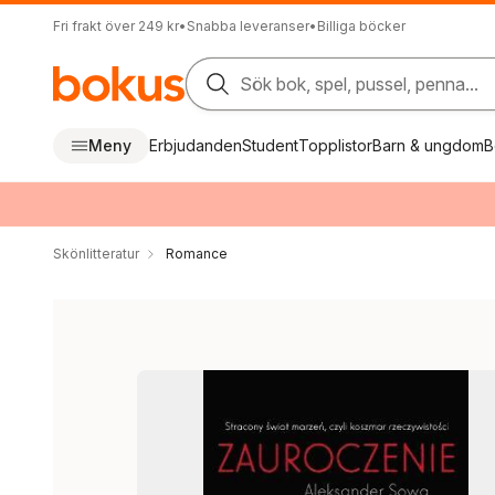
Fri frakt över 249 kr
•
Snabba leveranser
•
Billiga böcker
Sök bok, spel, pussel, penna...
Meny
Erbjudanden
Student
Topplistor
Barn & ungdom
B
Skönlitteratur
Romance