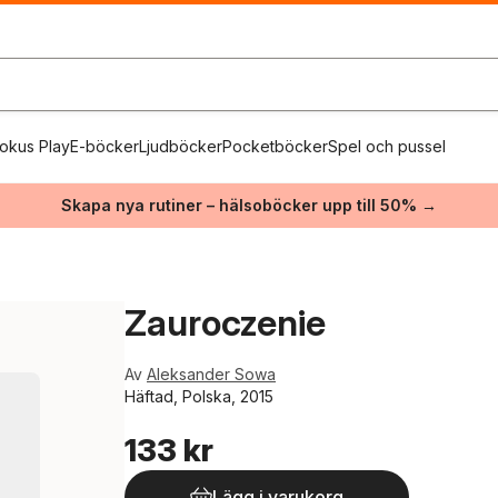
okus Play
E-böcker
Ljudböcker
Pocketböcker
Spel och pussel
Skapa nya rutiner – hälsoböcker upp till 50% →
Zauroczenie
Av
Aleksander Sowa
Häftad, Polska, 2015
133 kr
Lägg i varukorg