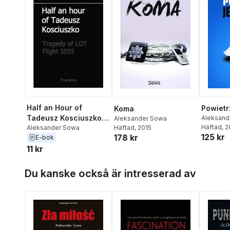
Half an Hour of
Powietr
Koma
Tadeusz Kosciuszko.
Aleksand
Aleksander Sowa
Häftad
, 
Tragedy of LOT Flight
Aleksander Sowa
Häftad
, 2015
125 kr
178 kr
E-bok
5055
11 kr
Hoppa över listan
Du kanske också är intresserad av