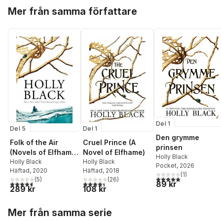
Hoppa över listan
Mer från samma författare
Del 1
Del 5
Del 1
Den grymme
Folk of the Air
Cruel Prince (A
prinsen
(Novels of Elfhame)
Novel of Elfhame)
Holly Black
Series Boxset
Holly Black
Holly Black
Pocket
, 2026
Häftad
, 2020
Häftad
, 2018
(
1
)
5,0
utav 5 stjärnor. Tota
(
5
)
(
26
)
89 kr
4,6
utav 5 stjärnor. Totalt antal röster:
4,4
utav 5 stjärnor. Totalt antal röster:
289 kr
108 kr
Hoppa över listan
Mer från samma serie