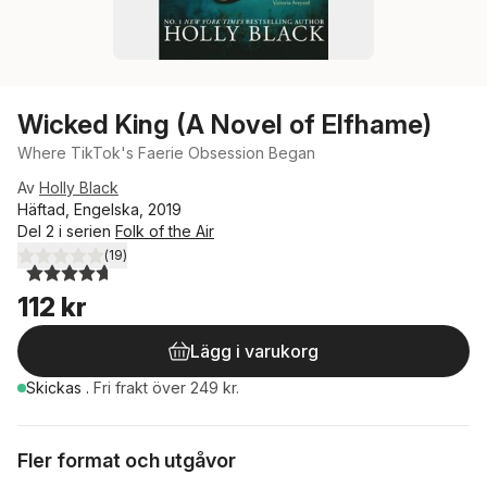
Wicked King (A Novel of Elfhame)
Where TikTok's Faerie Obsession Began
Av
Holly Black
Häftad, Engelska, 2019
Del 2 i serien
Folk of the Air
(
19
)
4,7
utav 5 stjärnor. Totalt antal röster:
112 kr
Lägg i varukorg
Skickas
.
Fri frakt över 249 kr.
Fler format och utgåvor