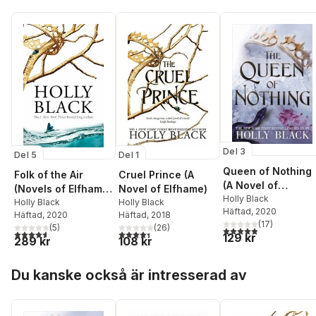
Del 3
Del 5
Del 1
Queen of Nothing
Folk of the Air
Cruel Prince (A
(A Novel of
(Novels of Elfhame)
Novel of Elfhame)
Elfhame)
Holly Black
Series Boxset
Holly Black
Holly Black
Häftad
, 2020
Häftad
, 2020
Häftad
, 2018
(
17
)
(
5
)
(
26
)
4,9
utav 5 stjärnor. Tota
4,6
utav 5 stjärnor. Totalt antal röster:
4,4
utav 5 stjärnor. Totalt antal röster:
129 kr
289 kr
108 kr
Hoppa över listan
Du kanske också är intresserad av