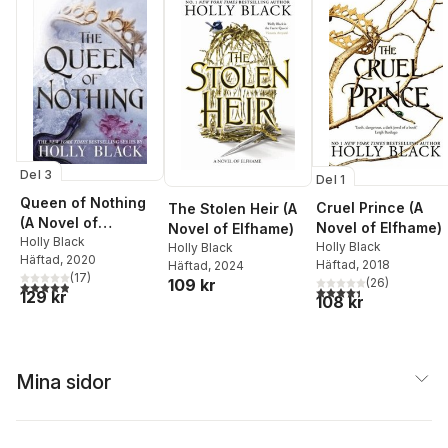
Del 3
Del 1
Queen of Nothing
Cruel Prince (A
The Stolen Heir (A
(A Novel of
Novel of Elfhame)
Novel of Elfhame)
Elfhame)
Holly Black
Holly Black
Holly Black
Häftad
, 2020
Häftad
, 2018
Häftad
, 2024
(
17
)
(
26
)
109 kr
4,9
utav 5 stjärnor. Totalt antal röster:
4,4
utav 5 stjärnor. Tota
129 kr
108 kr
Mina sidor