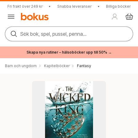
Fri frakt över 249 kr
•
Snabba leveranser
•
Billiga böcker
Sök bok, spel, pussel, penna...
Skapa nya rutiner – hälsoböcker upp till 50% →
Barn och ungdom
Kapitelböcker
Fantasy