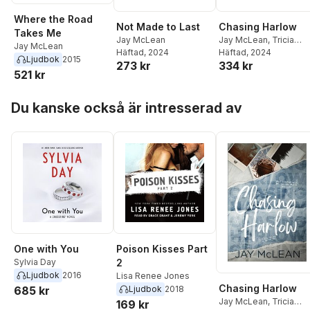
Where the Road
Not Made to Last
Chasing Harlow
Takes Me
Jay McLean
Jay McLean
,
Tricia
Jay McLean
Häftad
, 2024
Harden
Häftad
, 2024
Ljudbok
2015
273 kr
334 kr
521 kr
Hoppa över listan
Du kanske också är intresserad av
One with You
Poison Kisses Part
Sylvia Day
2
Ljudbok
2016
Lisa Renee Jones
Chasing Harlow
685 kr
Ljudbok
2018
Jay McLean
,
Tricia
169 kr