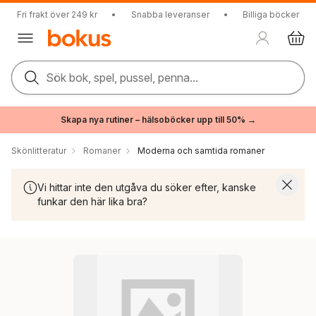
Fri frakt över 249 kr
•
Snabba leveranser
•
Billiga böcker
Sök bok, spel, pussel, penna...
Skapa nya rutiner – hälsoböcker upp till 50% →
Skönlitteratur
Romaner
Moderna och samtida romaner
Vi hittar inte den utgåva du söker efter, kanske
funkar den här lika bra?