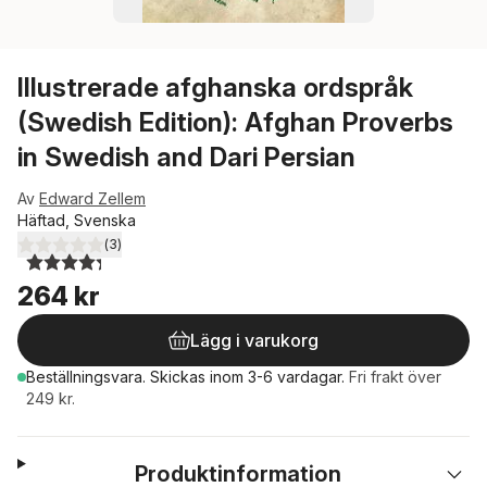
Illustrerade afghanska ordspråk
(Swedish Edition): Afghan Proverbs
in Swedish and Dari Persian
Av
Edward Zellem
Häftad, Svenska
(
3
)
4,3
utav 5 stjärnor. Totalt antal röster:
264 kr
Lägg i varukorg
Beställningsvara.
Skickas
inom 3-6 vardagar
.
Fri frakt över
249 kr.
Produktinformation