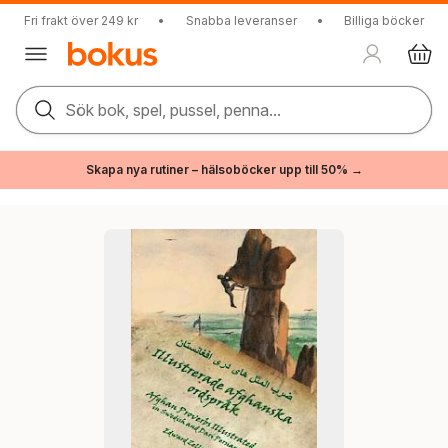
Fri frakt över 249 kr
•
Snabba leveranser
•
Billiga böcker
Sök bok, spel, pussel, penna...
Skapa nya rutiner – hälsoböcker upp till 50% →