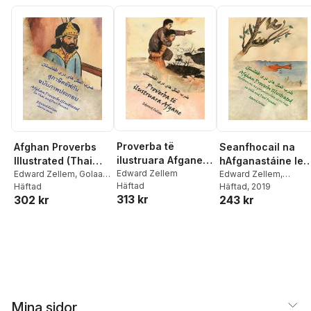
Proverba të
Afghan Proverbs
Seanfhocail na
ilustruara Afgane:
Illustrated (Thai
hAfganastáine le
Afghan Proverbs
Edward Zellem
Edition): In Thai
Edward Zellem
,
Golaab
Pictiúir (Irish-Dari
Edward Zellem
,
Häftad
Jan
Häftad
Fionnuala Carson
Häftad
, 2019
Illustrated in
and Dari Persian
Edition)
313 kr
302 kr
243 kr
Williams
Albanian and Dari
Persian
Mina sidor