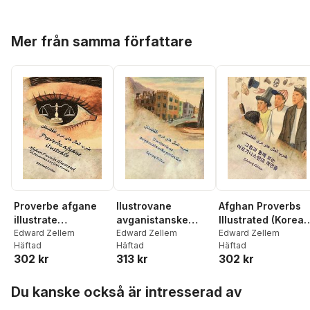
Hoppa över listan
Mer från samma författare
Proverbe afgane
Afghan Proverbs
Ilustrovane
illustrate
Illustrated (Korean
avganistanske
(Romanian Edition):
Edward Zellem
Edition): Afghan
Edward Zellem
poslovice
Edward Zellem
Häftad
Häftad
Häftad
Afghan Proverbs in
Proverbs in Korea
302 kr
302 kr
313 kr
Romanian and Dari
and Dari Persian
Persian
Hoppa över listan
Du kanske också är intresserad av