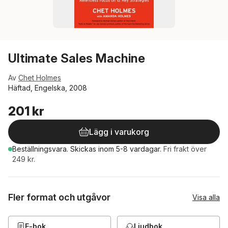
Ultimate Sales Machine
Av
Chet Holmes
Häftad, Engelska, 2008
201 kr
Lägg i varukorg
Beställningsvara.
Skickas
inom 5-8 vardagar
.
Fri frakt över
249 kr.
Fler format och utgåvor
Visa alla
E-bok
Ljudbok