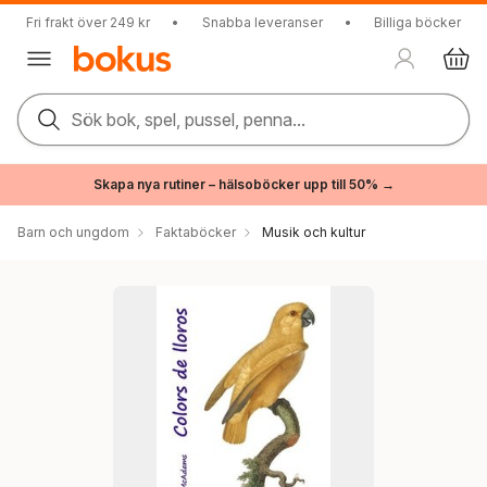
Fri frakt över 249 kr
•
Snabba leveranser
•
Billiga böcker
Sök bok, spel, pussel, penna...
Skapa nya rutiner – hälsoböcker upp till 50% →
Barn och ungdom
Faktaböcker
Musik och kultur