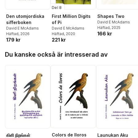
Del 8
First Million Digits
Shapes Two
Den utomjordiska
of Pi
David E McAdams
sifferboken
Häftad
, 2025
David E McAdams
David E McAdams
166 kr
Häftad
, 2020
Häftad
, 2026
221 kr
179 kr
Hoppa över listan
Du kanske också är intresserad av
Colors de lloros
கிளி நிறங்கள்
Launukan Aku