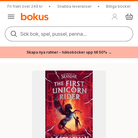
Fri frakt över 249 kr
•
Snabba leveranser
•
Billiga böcker
Sök bok, spel, pussel, penna...
Skapa nya rutiner – hälsoböcker upp till 50% →