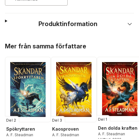
Produktinformation
Hoppa över listan
Mer från samma författare
Del 1
Del 2
Del 3
Den dolda kraften
Spökryttaren
Kaosproven
A. F. Steadman
A. F. Steadman
A. F. Steadman