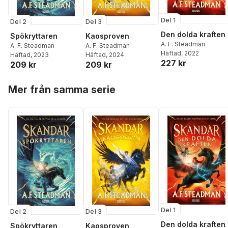
Del 1
Del 2
Del 3
Den dolda kraften
Spökryttaren
Kaosproven
A. F. Steadman
A. F. Steadman
A. F. Steadman
Häftad
, 2022
Häftad
, 2023
Häftad
, 2024
227 kr
209 kr
209 kr
Hoppa över listan
Mer från samma serie
Del 1
Del 2
Del 3
Den dolda kraften
Spökryttaren
Kaosproven