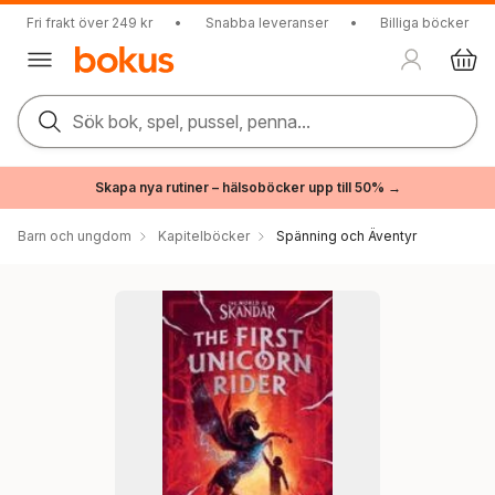
Fri frakt över 249 kr
•
Snabba leveranser
•
Billiga böcker
Sök bok, spel, pussel, penna...
Skapa nya rutiner – hälsoböcker upp till 50% →
Barn och ungdom
Kapitelböcker
Spänning och Äventyr