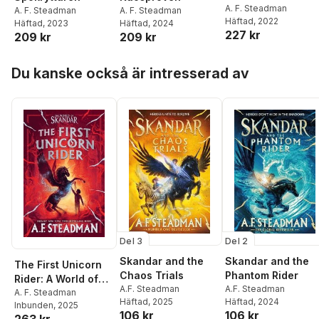
A. F. Steadman
A. F. Steadman
A. F. Steadman
Häftad
, 2022
Häftad
, 2023
Häftad
, 2024
227 kr
209 kr
209 kr
Hoppa över listan
Du kanske också är intresserad av
Del 3
Del 2
Skandar and the
Skandar and the
The First Unicorn
Chaos Trials
Phantom Rider
Rider: A World of
A.F. Steadman
A.F. Steadman
Skandar Story
A. F. Steadman
Häftad
, 2025
Häftad
, 2024
Inbunden
, 2025
106 kr
106 kr
263 kr