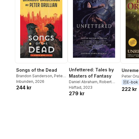
Unfettered: Tales by
Songs of the Dead
Unreme
Masters of Fantasy
Brandon Sanderson
,
Peter
Peter Oru
Orullian
Inbunden
, 2026
Daniel Abraham
,
Robert
E-bok
244 kr
Jordan
Häftad
, 2023
,
Brandon
222 kr
279 kr
Sanderson
,
Mark
Lawrence
,
Todd
Lockwood
,
Naomi Novik
,
Peter Orullian
,
Robert V S
Redick
,
Patrick Rothfuss
,
R
A Salvatore
,
Shawn
Speakman
,
Jennifer
Bosworth
,
Michael J
Sullivan
,
Eldon Thompson
,