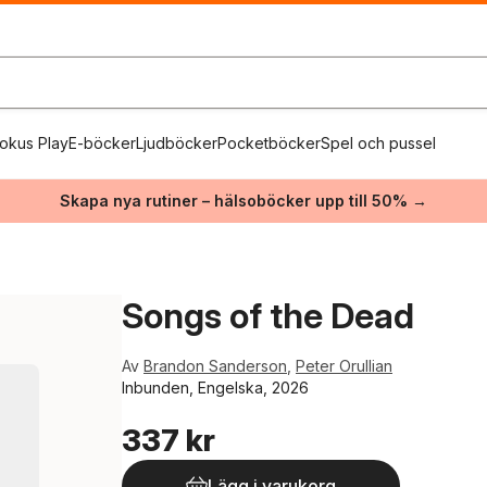
okus Play
E-böcker
Ljudböcker
Pocketböcker
Spel och pussel
Skapa nya rutiner – hälsoböcker upp till 50% →
Songs of the Dead
Av
Brandon Sanderson
,
Peter Orullian
Inbunden, Engelska, 2026
337 kr
Lägg i varukorg