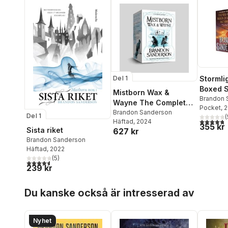
Stormli
Del 1
Boxed Se
Mistborn Wax &
The Way
Brandon 
Wayne The Complete
Pocket
, 
Words o
Series
Brandon Sanderson
Del 1
(
Oathbri
4,8
utav 5 
Häftad
, 2024
355 kr
Sista riket
627 kr
Brandon Sanderson
Häftad
, 2022
(
5
)
4,6
utav 5 stjärnor. Totalt antal röster:
239 kr
Hoppa över listan
Du kanske också är intresserad av
Nyhet