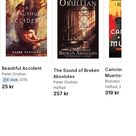
Beautiful Accident
Canciones de
The Sound of Broken
Peter Orullian
Muertos / Son
Absolutes
E-bok
2015
the Dead
Brandon Sander
Peter Orullian
25 kr
Orullian
Häftad
, 2026
Häftad
319 kr
257 kr