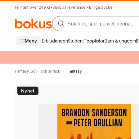
Fri frakt över 249 kr
•
Snabba leveranser
•
Billiga böcker
Sök bok, spel, pussel, penna...
Meny
Erbjudanden
Student
Topplistor
Barn & ungdom
B
Fantasy, SciFi och skräck
Fantasy
Nyhet