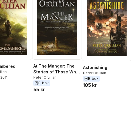
At The Manger: The
mbered
Astonishing
Stories of Those Who
llian
Peter Orullian
2011
Were There
Peter Orullian
E-bok
E-bok
105 kr
55 kr