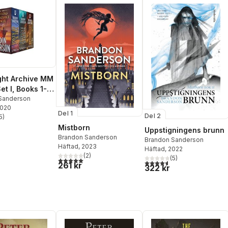
ght Archive MM
t I, Books 1-3:
 of Kings,
Sanderson
2020
f Radiance,
Del 1
Del 2
5
)
nger
stjärnor. Totalt antal röster:
Mistborn
Uppstigningens brunn
Brandon Sanderson
Brandon Sanderson
Häftad
, 2023
Häftad
, 2022
(
2
)
(
5
)
5,0
utav 5 stjärnor. Totalt antal röster:
4,6
utav 5 stjärnor. Totalt ant
261 kr
322 kr