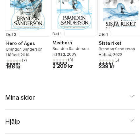
Del 1
Del 1
Del 3
Mistborn
Sista riket
Hero of Ages
Brandon Sanderson
Brandon Sanderson
Brandon Sanderson
Häftad
, 2009
Häftad
, 2022
Häftad
, 2010
(
8
)
(
5
)
(
7
)
4,6
utav 5 stjärnor. Totalt antal röster:
4,6
utav 5 stjärnor. Tota
4,3
utav 5 stjärnor. Totalt antal röster:
2 209 kr
239 kr
166 kr
Mina sidor
Hjälp