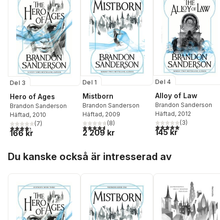
Del 4
Del 1
Del 3
Alloy of Law
Mistborn
Hero of Ages
Brandon Sanderson
Brandon Sanderson
Brandon Sanderson
Häftad
, 2012
Häftad
, 2009
Häftad
, 2010
(
3
)
(
8
)
(
7
)
5,0
utav 5 stjärnor. Tota
4,6
utav 5 stjärnor. Totalt antal röster:
4,3
utav 5 stjärnor. Totalt antal röster:
145 kr
2 209 kr
166 kr
Hoppa över listan
Du kanske också är intresserad av