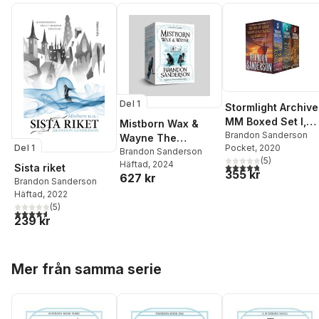
Del 1
Stormlight Archive
MM Boxed Set I,
Mistborn Wax &
Books 1-3: The Wa
Brandon Sanderson
Wayne The
Del 1
Pocket
, 2020
of Kings, Words of
Complete Series
Brandon Sanderson
(
5
)
Radiance,
Häftad
, 2024
4,8
utav 5 stjärnor. Tota
Sista riket
355 kr
627 kr
Oathbringer
Brandon Sanderson
Häftad
, 2022
(
5
)
4,6
utav 5 stjärnor. Totalt antal röster:
239 kr
Hoppa över listan
Mer från samma serie