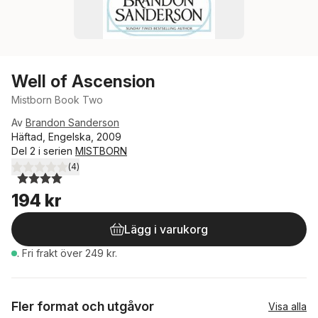
Well of Ascension
Mistborn Book Two
Av
Brandon Sanderson
Häftad, Engelska, 2009
Del 2 i serien
MISTBORN
(
4
)
4,0
utav 5 stjärnor. Totalt antal röster:
194 kr
Lägg i varukorg
.
Fri frakt över 249 kr.
Fler format och utgåvor
Visa alla