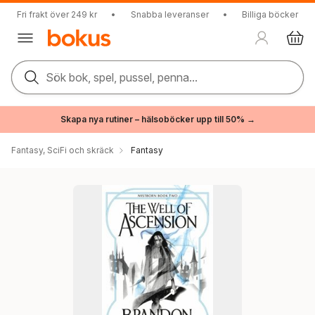
Fri frakt över 249 kr
•
Snabba leveranser
•
Billiga böcker
Sök bok, spel, pussel, penna...
Skapa nya rutiner – hälsoböcker upp till 50% →
Fantasy, SciFi och skräck
Fantasy