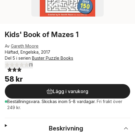
Kids' Book of Mazes 1
Av
Gareth Moore
Häftad, Engelska, 2017
Del 5 i serien
Buster Puzzle Books
(
1
)
3,0
utav 5 stjärnor. Totalt antal röster:
58 kr
Lägg i varukorg
Beställningsvara.
Skickas
inom 5-8 vardagar
.
Fri frakt över
249 kr.
Beskrivning