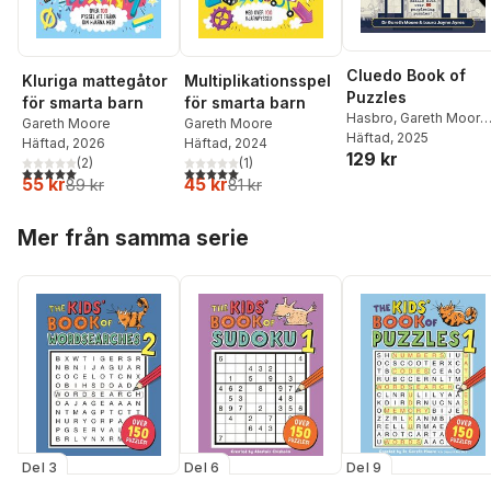
Cluedo Book of
Kluriga mattegåtor
Multiplikationsspel
Puzzles
för smarta barn
för smarta barn
Hasbro
,
Gareth Moore
Gareth Moore
Gareth Moore
Laura Jayne Ayres
Häftad
, 2025
Häftad
, 2026
Häftad
, 2024
129 kr
(
2
)
(
1
)
5,0
utav 5 stjärnor. Totalt antal röster:
5,0
utav 5 stjärnor. Totalt antal röster:
55 kr
45 kr
89 kr
81 kr
Hoppa över listan
Mer från samma serie
Del 3
Del 6
Del 9