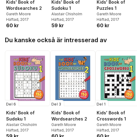
Kids' Book of
Kids' Book of
Kids' Book of
Wordsearches 2
Sudoku 1
Puzzles 1
Gareth Moore
Alastair Chisholm
Gareth Moore
Häftad
, 2017
Häftad
, 2017
Häftad
, 2017
60 kr
59 kr
60 kr
Hoppa över listan
Du kanske också är intresserad av
Del 6
Del 3
Del 1
Kids' Book of
Kids' Book of
Kids' Book of
Sudoku 1
Wordsearches 2
Crosswords 1
Alastair Chisholm
Gareth Moore
Gareth Moore
Häftad
, 2017
Häftad
, 2017
Häftad
, 2017
59 kr
60 kr
60 kr