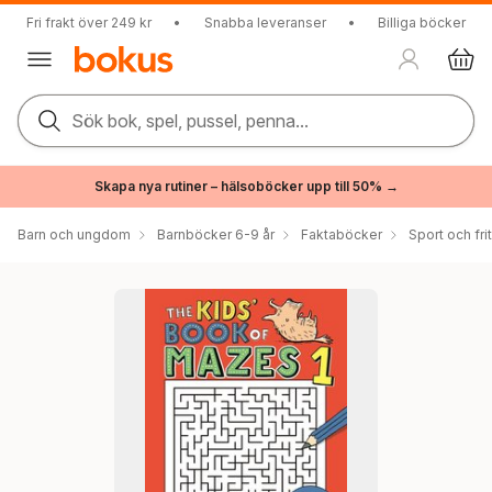
Fri frakt över 249 kr
•
Snabba leveranser
•
Billiga böcker
Sök bok, spel, pussel, penna...
Skapa nya rutiner – hälsoböcker upp till 50% →
Barn och ungdom
Barnböcker 6-9 år
Faktaböcker
Sport och fri