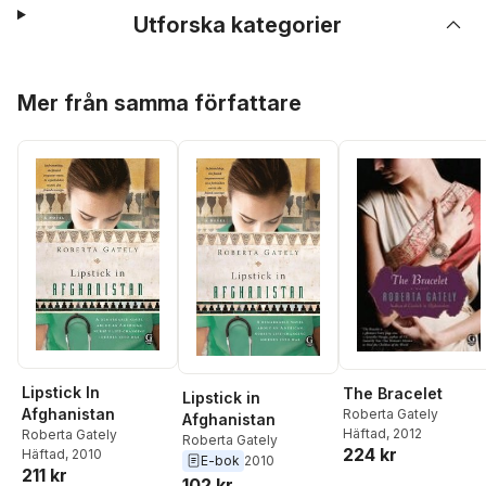
Utforska kategorier
Hoppa över listan
Mer från samma författare
Lipstick In
The Bracelet
Lipstick in
Afghanistan
Roberta Gately
Afghanistan
Häftad
, 2012
Roberta Gately
Roberta Gately
224 kr
Häftad
, 2010
E-bok
2010
211 kr
102 kr