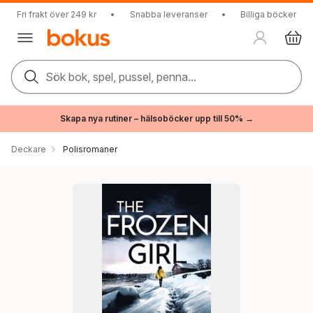
Fri frakt över 249 kr
•
Snabba leveranser
•
Billiga böcker
Sök bok, spel, pussel, penna...
Skapa nya rutiner – hälsoböcker upp till 50% →
Deckare
Polisromaner