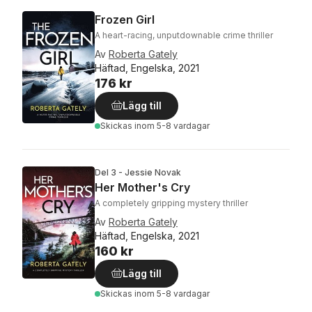
Frozen Girl
A heart-racing, unputdownable crime thriller
Av
Roberta Gately
Häftad, Engelska, 2021
176 kr
Lägg till
Skickas
inom 5-8 vardagar
Del 3 - Jessie Novak
Her Mother's Cry
A completely gripping mystery thriller
Av
Roberta Gately
Häftad, Engelska, 2021
160 kr
Lägg till
Skickas
inom 5-8 vardagar