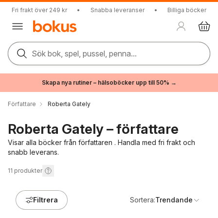
Fri frakt över 249 kr
•
Snabba leveranser
•
Billiga böcker
Sök bok, spel, pussel, penna...
Skapa nya rutiner – hälsoböcker upp till 50% →
Författare
Roberta Gately
Roberta Gately – författare
Visar alla böcker från författaren . Handla med fri frakt och
snabb leverans.
11
produkter
Filtrera
Sortera:
Trendande