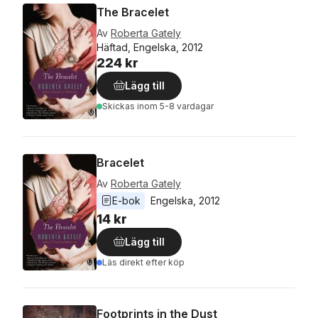
The Bracelet
Av
Roberta Gately
Häftad, Engelska, 2012
224 kr
Lägg till
Skickas
inom 5-8 vardagar
Bracelet
Av
Roberta Gately
E-bok
Engelska
, 
2012
14 kr
Lägg till
Läs direkt efter köp
Footprints in the Dust