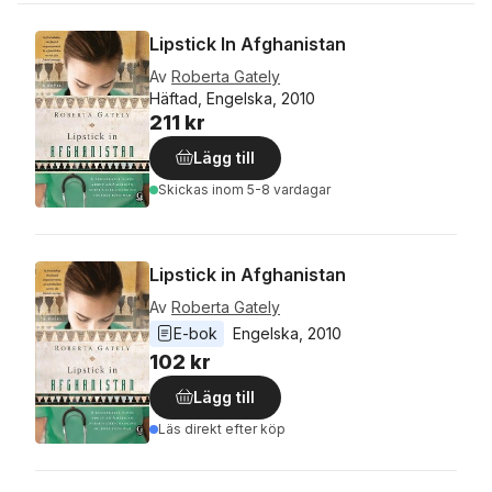
Lipstick In Afghanistan
Av
Roberta Gately
Häftad, Engelska, 2010
211 kr
Lägg till
Skickas
inom 5-8 vardagar
Lipstick in Afghanistan
Av
Roberta Gately
E-bok
Engelska
, 
2010
102 kr
Lägg till
Läs direkt efter köp