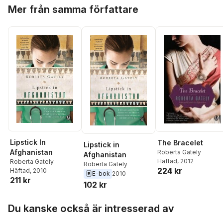
Hoppa över listan
Mer från samma författare
Lipstick In
The Bracelet
Lipstick in
Afghanistan
Roberta Gately
Afghanistan
Häftad
, 2012
Roberta Gately
Roberta Gately
224 kr
Häftad
, 2010
E-bok
2010
211 kr
102 kr
Hoppa över listan
Du kanske också är intresserad av