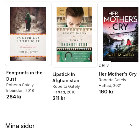
Del 3
Footprints in the
Her Mother's Cry
Lipstick In
Dust
Roberta Gately
Afghanistan
Roberta Gately
Häftad
, 2021
Roberta Gately
Inbunden
, 2018
160 kr
Häftad
, 2010
284 kr
211 kr
Mina sidor