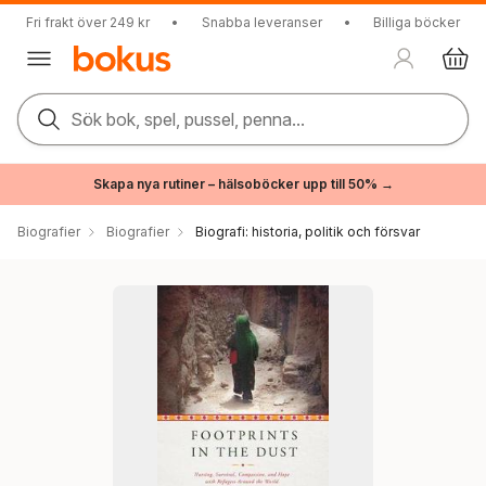
Fri frakt över 249 kr
•
Snabba leveranser
•
Billiga böcker
Sök bok, spel, pussel, penna...
Skapa nya rutiner – hälsoböcker upp till 50% →
Biografier
Biografier
Biografi: historia, politik och försvar