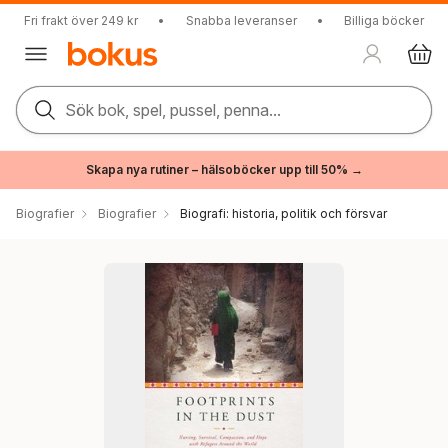
Fri frakt över 249 kr
•
Snabba leveranser
•
Billiga böcker
Sök bok, spel, pussel, penna...
Skapa nya rutiner – hälsoböcker upp till 50% →
Biografier
Biografier
Biografi: historia, politik och försvar