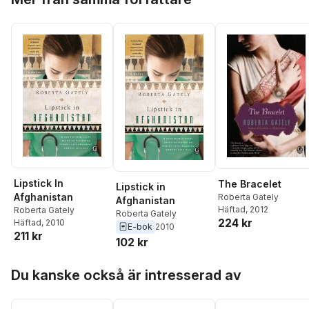
Lipstick In
The Bracelet
Lipstick in
Afghanistan
Roberta Gately
Afghanistan
Häftad
, 2012
Roberta Gately
Roberta Gately
224 kr
Häftad
, 2010
E-bok
2010
211 kr
102 kr
Hoppa över listan
Du kanske också är intresserad av