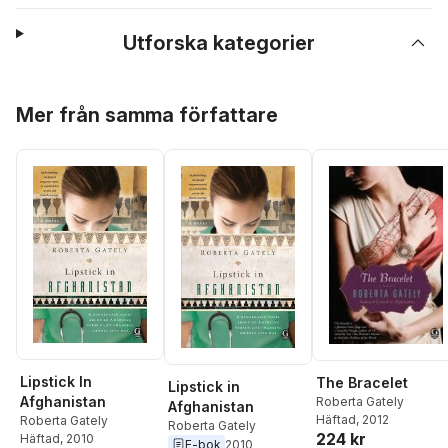
Utforska kategorier
Hoppa över listan
Mer från samma författare
Lipstick In
The Bracelet
Lipstick in
Afghanistan
Roberta Gately
Afghanistan
Häftad
, 2012
Roberta Gately
Roberta Gately
224 kr
Häftad
, 2010
E-bok
2010