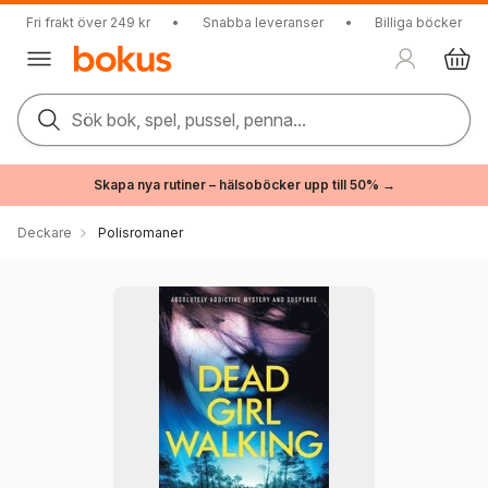
Fri frakt över 249 kr
•
Snabba leveranser
•
Billiga böcker
Sök bok, spel, pussel, penna...
Skapa nya rutiner – hälsoböcker upp till 50% →
Deckare
Polisromaner