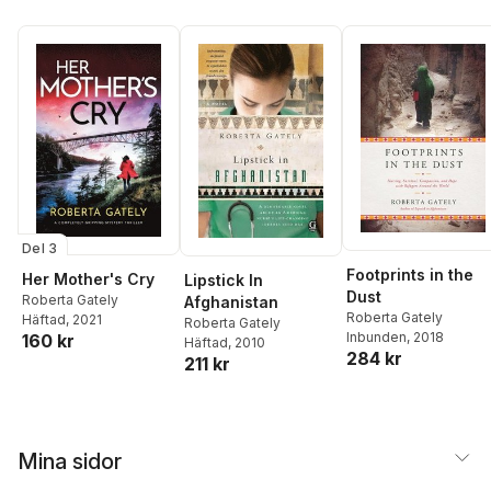
Del 3
Footprints in the
Her Mother's Cry
Lipstick In
Dust
Roberta Gately
Afghanistan
Roberta Gately
Häftad
, 2021
Roberta Gately
Inbunden
, 2018
160 kr
Häftad
, 2010
284 kr
211 kr
Mina sidor