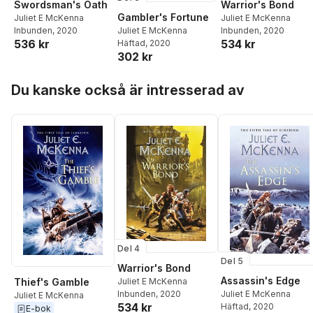
Swordsman's Oath
Warrior's Bond
Gambler's Fortune
Juliet E McKenna
Juliet E McKenna
Inbunden
, 2020
Inbunden
, 2020
Juliet E McKenna
536 kr
534 kr
Häftad
, 2020
302 kr
Hoppa över listan
Du kanske också är intresserad av
Del 4
Del 5
Warrior's Bond
Assassin's Edge
Juliet E McKenna
Thief's Gamble
Inbunden
, 2020
Juliet E McKenna
Juliet E McKenna
534 kr
Häftad
, 2020
E-bok