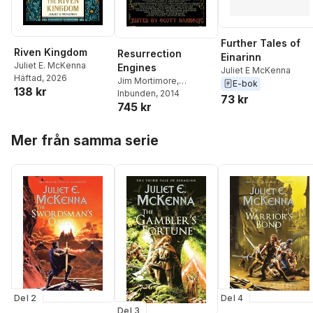
Further Tales of
Riven Kingdom
Resurrection
Einarinn
Juliet E. McKenna
Engines
Juliet E McKenna
Häftad
, 2026
Jim Mortimore
,
E-bok
138 kr
Jonathan Green
Inbunden
, 2014
,
73 kr
745 kr
Palmer
,
Paul Magrs
,
Kim
Lakin-Smith
,
Roland
Hoppa över listan
Moore
,
Alison
Mer från samma serie
Littlewood
,
Simon
Bucher-Jones
,
Juliet E.
McKenna
,
Rachel E.
Pollock
,
Cavan Scott
,
Alan K Baker
,
Brian
Herbert
,
Bruce Taylor
,
Adam Roberts
,
Scott
Harrison
Del 2
Del 4
Del 3