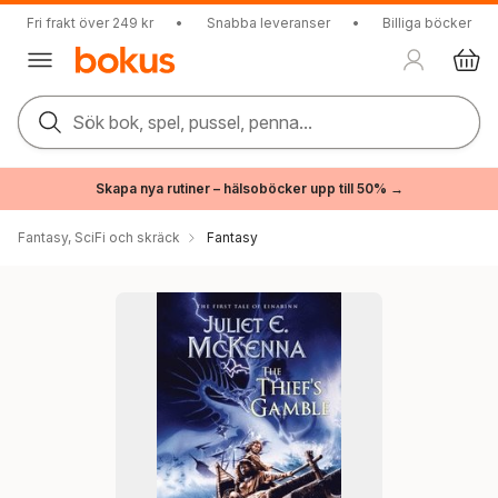
Fri frakt över 249 kr
•
Snabba leveranser
•
Billiga böcker
Sök bok, spel, pussel, penna...
Skapa nya rutiner – hälsoböcker upp till 50% →
Fantasy, SciFi och skräck
Fantasy