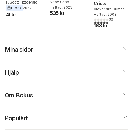
Koby Crisp
F. Scott Fitzgerald
Cristo
Häftad
, 2023
E-bok
2022
Alexandre Dumas
535 kr
41 kr
Häftad
, 2003
(
5
)
4,8
utav 5 stjärnor. Tota
163 kr
Mina sidor
Hjälp
Om Bokus
Populärt