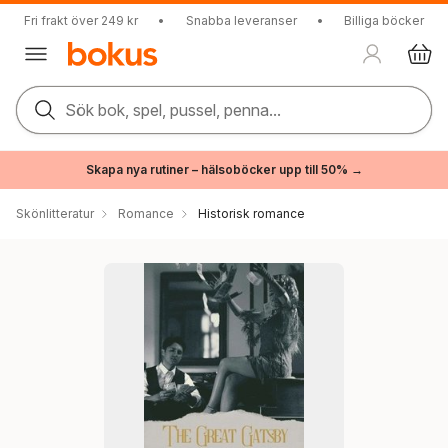
Fri frakt över 249 kr
•
Snabba leveranser
•
Billiga böcker
Sök bok, spel, pussel, penna...
Skapa nya rutiner – hälsoböcker upp till 50% →
Skönlitteratur
Romance
Historisk romance