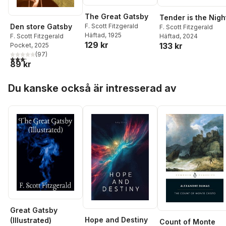
The Great Gatsby
Tender is the Nigh
Den store Gatsby
F. Scott Fitzgerald
F. Scott Fitzgerald
Häftad
, 1925
F. Scott Fitzgerald
Häftad
, 2024
129 kr
133 kr
Pocket
, 2025
(
97
)
3,2
utav 5 stjärnor. Totalt antal röster:
89 kr
Hoppa över listan
Du kanske också är intresserad av
Great Gatsby
Hope and Destiny
(Illustrated)
Count of Monte