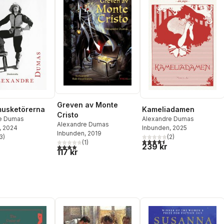
Greven av Monte
musketörerna
Kameliadamen
Cristo
e Dumas
Alexandre Dumas
Alexandre Dumas
, 2024
Inbunden
, 2025
Inbunden
, 2019
3
)
(
2
)
stjärnor. Totalt antal röster:
4,5
utav 5 stjärnor. Totalt ant
(
1
)
239 kr
4,0
utav 5 stjärnor. Totalt antal röster:
117 kr