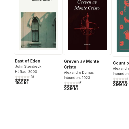
East of Eden
Greven av Monte
Count o
John Steinbeck
Cristo
Alexandr
Häftad
, 2000
Alexandre Dumas
Inbunden
(
3
)
Inbunden
, 2023
(
4,7
utav 5 stjärnor. Totalt antal röster:
5,0
utav 5 
184 kr
(
5
)
299 kr
4,8
utav 5 stjärnor. Totalt antal röster:
239 kr