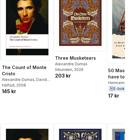
Three Musketeers
Alexandre Dumas
The Count of Monte
Inbunden
, 2026
50 Masterpie
Cristo
203 kr
have to read 
Alexandre Dumas
,
David
you die vol: 2
Hermann Hesse
,
Coward
Häftad
, 2008
al röster:
Hardy
,
E. M. Forst
E-bok
2025
145 kr
Scott Fitzgerald
,
17 kr
Dumas
,
Fyodor
Dostoyevsky
,
Ch
Dickens
,
Wilkie C
K. Chesterton
,
Ja
Louisa May Alcot
Conan Doyle
,
Jul
Mark Twain
,
Lewi