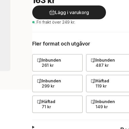
163 kr
Lägg i varukorg
.
Fri frakt över 249 kr.
Fler format och utgåvor
Inbunden
Inbunden
261 kr
487 kr
Inbunden
Häftad
299 kr
119 kr
Häftad
Inbunden
71 kr
149 kr