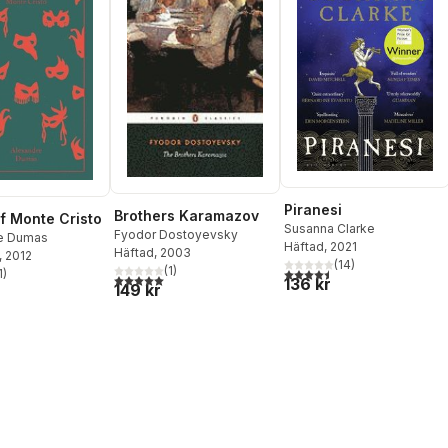
Piranesi
Brothers Karamazov
f Monte Cristo
Susanna Clarke
Fyodor Dostoyevsky
e Dumas
Häftad
, 2021
Häftad
, 2003
, 2012
(
14
)
(
1
)
4,5
utav 5 stjärnor. Totalt ant
1
)
5,0
utav 5 stjärnor. Totalt antal röster:
stjärnor. Totalt antal röster:
136 kr
149 kr