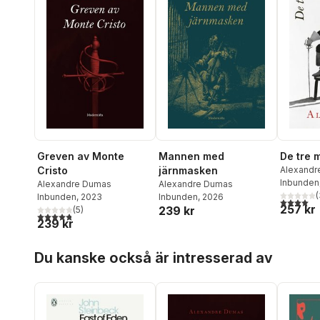
Greven av Monte
Mannen med
De tre 
Cristo
järnmasken
Alexandr
Inbunden
Alexandre Dumas
Alexandre Dumas
(
Inbunden
, 2023
Inbunden
, 2026
4,0
utav 5 
257 kr
239 kr
(
5
)
4,8
utav 5 stjärnor. Totalt antal röster:
239 kr
Hoppa över listan
Du kanske också är intresserad av