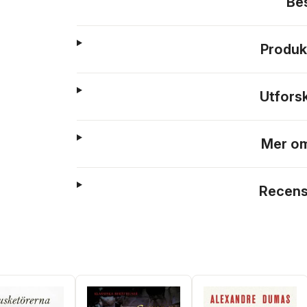
Be
Produk
Utfors
Mer om
Recens