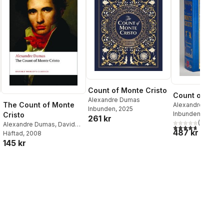
Count of Monte Cristo
Count of Mont
Alexandre Dumas
The Count of Monte
Alexandre Duma
Inbunden
, 2025
Inbunden
, 2011
Cristo
261 kr
(
6
)
Alexandre Dumas
,
David
4,7
utav 5 stjärnor
487 kr
Coward
Häftad
, 2008
al röster:
145 kr