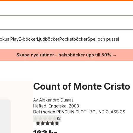
okus Play
E-böcker
Ljudböcker
Pocketböcker
Spel och pussel
Skapa nya rutiner – hälsoböcker upp till 50% →
Count of Monte Cristo
Av
Alexandre Dumas
Häftad, Engelska, 2003
Del i serien
PENGUIN CLOTHBOUND CLASSICS
(
5
)
4,8
utav 5 stjärnor. Totalt antal röster: