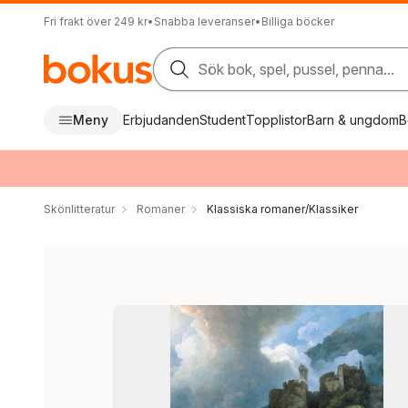
Fri frakt över 249 kr
•
Snabba leveranser
•
Billiga böcker
Sök bok, spel, pussel, penna...
Meny
Erbjudanden
Student
Topplistor
Barn & ungdom
B
Skönlitteratur
Romaner
Klassiska romaner/Klassiker