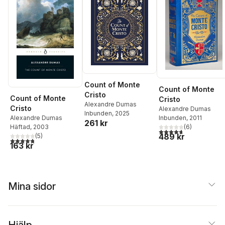
Count of Monte
Count of Monte
Cristo
Count of Monte
Cristo
Alexandre Dumas
Cristo
Alexandre Dumas
Inbunden
, 2025
Inbunden
, 2011
Alexandre Dumas
261 kr
(
6
)
Häftad
, 2003
4,7
utav 5 stjärnor. Tota
489 kr
(
5
)
4,8
utav 5 stjärnor. Totalt antal röster:
163 kr
Mina sidor
Hjälp