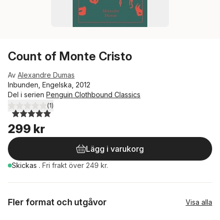
Count of Monte Cristo
Av
Alexandre Dumas
Inbunden, Engelska, 2012
Del i serien
Penguin Clothbound Classics
(
1
)
5,0
utav 5 stjärnor. Totalt antal röster:
299 kr
Lägg i varukorg
Skickas
.
Fri frakt över 249 kr.
Fler format och utgåvor
Visa alla