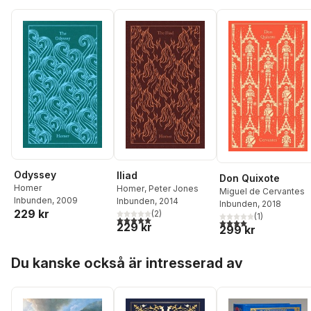
Odyssey
Iliad
Don Quixote
Homer
Homer
,
Peter Jones
Miguel de Cervantes
Inbunden
, 2009
Inbunden
, 2014
Inbunden
, 2018
229 kr
(
2
)
(
1
)
5,0
utav 5 stjärnor. Totalt antal röster:
4,0
utav 5 stjärnor. Tota
229 kr
299 kr
Hoppa över listan
Du kanske också är intresserad av