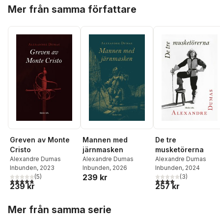
Hoppa över listan
Mer från samma författare
Greven av Monte
Mannen med
De tre
Cristo
järnmasken
musketörerna
Alexandre Dumas
Alexandre Dumas
Alexandre Dumas
Inbunden
, 2023
Inbunden
, 2026
Inbunden
, 2024
239 kr
(
5
)
(
3
)
4,8
utav 5 stjärnor. Totalt antal röster:
4,0
utav 5 stjärnor. Tota
239 kr
257 kr
Hoppa över listan
Mer från samma serie