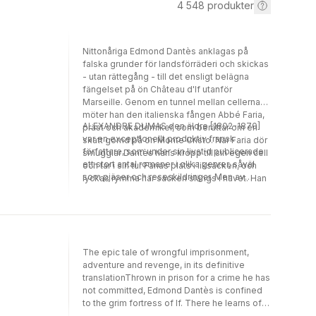
4 548
produkter
Nittonåriga Edmond Dantès anklagas på
falska grunder för landsförräderi och skickas
- utan rättegång - till det ensligt belägna
fängelset på ön Château d'If utanför
Marseille. Genom en tunnel mellan cellerna
möter han den italienska fången Abbé Faria,
ALEXANDRE DUMAS den äldre [1802-1870]
präst och akademiker, som berättar om en
var en exceptionellt produktiv fransk
skatt gömd på ön Monte Cristo. När Faria dör
författare, som under sin livstid publicerade
smugglar Dantès hans kropp till sin egen cell
ett stort antal romaner i olika genrer, såväl
och tar i sin tur Farias plats i liksäcken, och
som pjäser och reseskildringar. Men av
lyckas rymma när säcken slängs i havet. Han
Dumas verk är det hans äventyrsromaner
ska hämnas på de män vars avundsjuka satte
som blivit omistliga klassiker, allra främst
honom i fängelse, och han ska hitta skatten
Greven av Monte Cristo och De tre
på Monte Cristo. Alexandre Dumas klassiska
musketörerna.
äventyrsroman Greven av Monte Cristo
presenteras här i en efterlängtad nyutgåva, i
The epic tale of wrongful imprisonment,
översättning och bearbetning av Jakob
adventure and revenge, in its definitive
Gunnarsson.
translationThrown in prison for a crime he has
not committed, Edmond Dantès is confined
to the grim fortress of If. There he learns of a
great hoard of treasure hidden on the Isle of