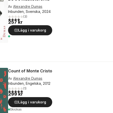
Av
Alexandre Dumas
Inbunden, Svenska, 2024
(
3
)
4,0
utav 5 stjärnor. Totalt antal röster:
257 kr
Lägg i varukorg
Count of Monte Cristo
Av
Alexandre Dumas
Inbunden, Engelska, 2012
(
1
)
5,0
utav 5 stjärnor. Totalt antal röster:
299 kr
Lägg i varukorg
Skickas