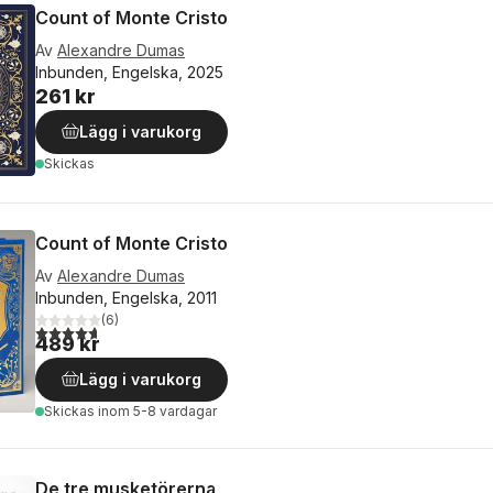
Count of Monte Cristo
Av
Alexandre Dumas
Inbunden, Engelska, 2025
261 kr
Lägg i varukorg
Skickas
Count of Monte Cristo
Av
Alexandre Dumas
Inbunden, Engelska, 2011
(
6
)
4,7
utav 5 stjärnor. Totalt antal röster:
489 kr
Lägg i varukorg
Skickas
inom 5-8 vardagar
De tre musketörerna