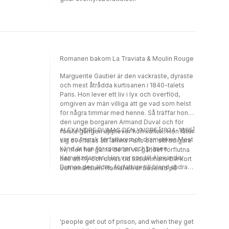
Romanen bakom La Traviata & Moulin Rouge
Marguerite Gautier är den vackraste, dyraste
och mest åtrådda kurtisanen i 1840-talets
Paris. Hon lever ett liv i lyx och överflöd,
omgiven av män villiga att ge vad som helst
för några timmar med henne. Så träffar hon
den unge borgaren Armand Duval och för
ALEXANDRE DUMAS DEN YNGRE [1824-1895]
första gången upplever hon kärlek. Hon låter
var en fransk författare och dramatiker. Mest
sig övertalas att lämna Paris och sitt tidigare
känd är han för romanen och pjäsen
liv, men hur gärna de än vill går det förflutna
Kameliadamen. Han var son till Alexander
inte att fly och deras tid tillsammans blir kort
Dumas den äldre, författare till bland andra
och smärtsam. Romanen är baserad på
De tre musketörerna och Greven av Monte
Dumas egen relation till den berömda
Cristo.
kurtisanen Marie Duplessis. Den
publicerades 1848 och adapterades kort
därefter till pjäs av Dumas själv. Omedelbart
efter att ha sett pjäsen bestämde sig
'people get out of prison, and when they get
Giuseppe Verdi för att tonsätta den, och ett år