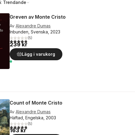
å:
Trendande
Greven av Monte Cristo
Av
Alexandre Dumas
Inbunden, Svenska, 2023
(
5
)
4,8
utav 5 stjärnor. Totalt antal röster:
239 kr
Lägg i varukorg
Count of Monte Cristo
Av
Alexandre Dumas
Häftad, Engelska, 2003
(
5
)
4,8
utav 5 stjärnor. Totalt antal röster:
163 kr