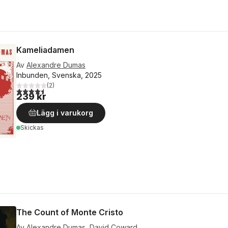
Kameliadamen
Av
Alexandre Dumas
Inbunden, Svenska, 2025
(
2
)
4,5
utav 5 stjärnor. Totalt antal röster:
239 kr
Lägg i varukorg
Skickas
The Count of Monte Cristo
Av
Alexandre Dumas
,
David Coward