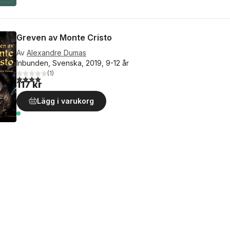
Greven av Monte Cristo
Av
Alexandre Dumas
Inbunden, Svenska, 2019, 9-12 år
(
1
)
4,0
utav 5 stjärnor. Totalt antal röster:
117 kr
Lägg i varukorg