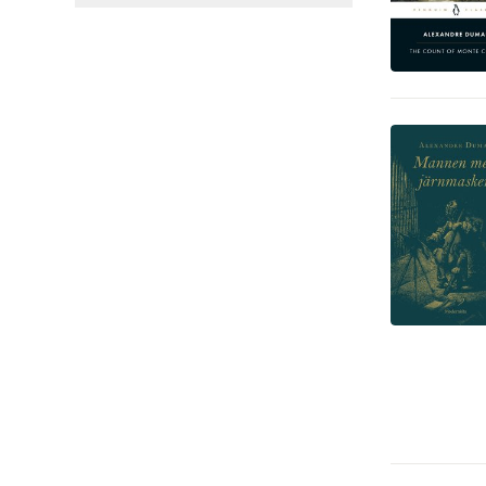
Sport, fritid och hobby
9
Tecknade serier
9
Mat och dryck
8
Ande, kropp och själ
4
Ekonomi och Ledarskap
4
Hälsa och familj
4
Medicin
3
Hem och Trädgård
1