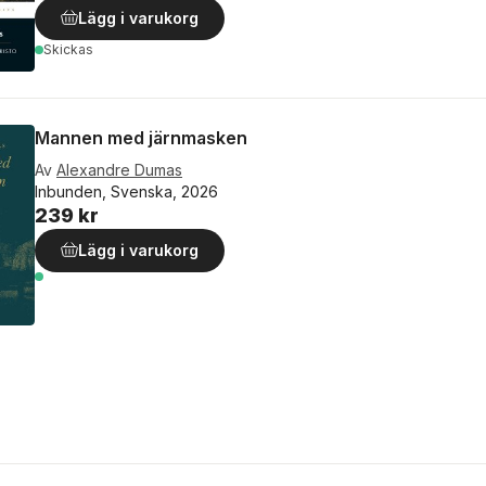
Lägg i varukorg
Skickas
Mannen med järnmasken
Av
Alexandre Dumas
Inbunden, Svenska, 2026
239 kr
Lägg i varukorg