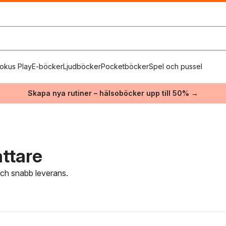
okus Play
E-böcker
Ljudböcker
Pocketböcker
Spel och pussel
Skapa nya rutiner – hälsoböcker upp till 50% →
ttare
 och snabb leverans.