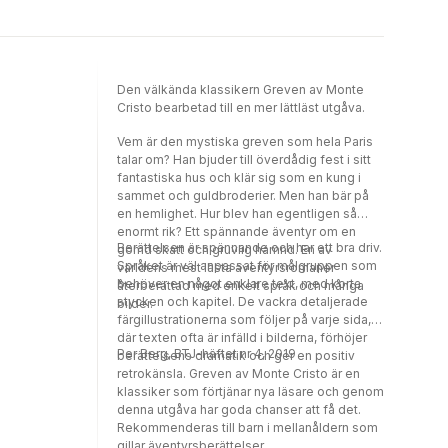
the treasure and use it to plot the destruction
of the three men responsible for his
incarceration. A huge popular success when
it was first serialized in the 1840s, Dumas
was inspired by a real-life case of wrongful
Den välkända klassikern Greven av Monte
imprisonment when writing his epic tale of
Cristo bearbetad till en mer lättläst utgåva.
suffering and retribution.
Vem är den mystiska greven som hela Paris
talar om? Han bjuder till överdådig fest i sitt
fantastiska hus och klär sig som en kung i
sammet och guldbroderier. Men han bär på
en hemlighet. Hur blev han egentligen så
enormt rik? Ett spännande äventyr om en
Berättelsen är spännande och har ett bra driv.
gömd skatt och gruvlig hämnd. En av
Språket är väl anpassat för målgruppen som
världens mest lästa äventyrsromaner
behöver en något enklare text, med korta
återberättad med enkelt språk och många
stycken och kapitel. De vackra detaljerade
bilder.
färgillustrationerna som följer på varje sida,
där texten ofta är infälld i bilderna, förhöjer
Per Berg, BTJ-häftet nr 4, 2019
berättelsens dramatik och ger en positiv
retrokänsla. Greven av Monte Cristo är en
klassiker som förtjänar nya läsare och genom
denna utgåva har goda chanser att få det.
Rekommenderas till barn i mellanåldern som
gillar äventyrsberättelser.