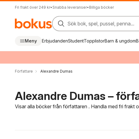
Fri frakt över 249 kr
•
Snabba leveranser
•
Billiga böcker
Sök bok, spel, pussel, penna...
Meny
Erbjudanden
Student
Topplistor
Barn & ungdom
B
Författare
Alexandre Dumas
Alexandre Dumas – förfa
Visar alla böcker från författaren . Handla med fri frakt
Hoppa över filtreringsmeny