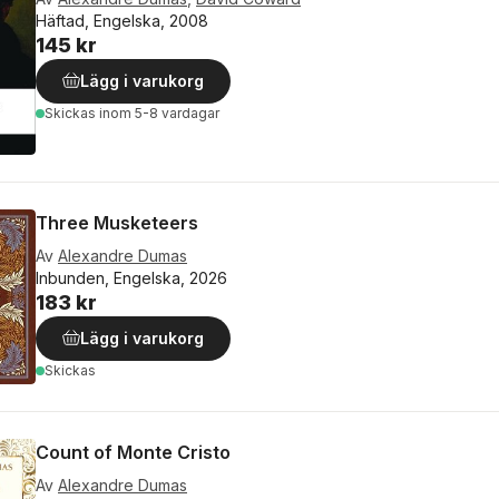
Häftad, Engelska, 2008
145 kr
Lägg i varukorg
Skickas
inom 5-8 vardagar
Three Musketeers
Av
Alexandre Dumas
Inbunden, Engelska, 2026
183 kr
Lägg i varukorg
Skickas
Count of Monte Cristo
Av
Alexandre Dumas