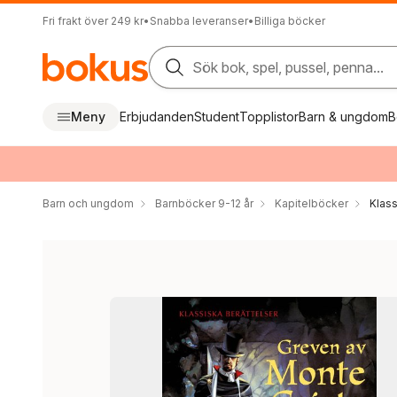
Fri frakt över 249 kr
•
Snabba leveranser
•
Billiga böcker
Sök bok, spel, pussel, penna...
Meny
Erbjudanden
Student
Topplistor
Barn & ungdom
B
Barn och ungdom
Barnböcker 9-12 år
Kapitelböcker
Klas