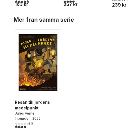
4,8
utav 5 stjärnor. Totalt antal röster:
4,0
utav 5 stjärnor. Totalt antal röster:
163 kr
257 kr
239 kr
Hoppa över listan
Mer från samma serie
Resan till jordens
medelpunkt
Jules Verne
Inbunden
, 2022
(
1
)
4,0
utav 5 stjärnor. Totalt antal röster: