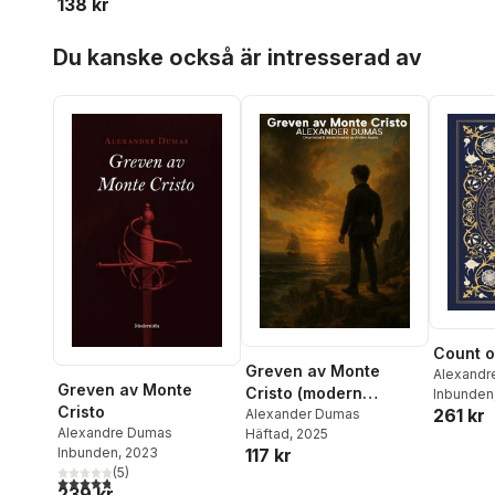
138 kr
Hoppa över listan
Du kanske också är intresserad av
Count o
Greven av Monte
Alexandr
Greven av Monte
Cristo (modern
Inbunden
Cristo
261 kr
förkortad version)
Alexander Dumas
Alexandre Dumas
Häftad
, 2025
Inbunden
, 2023
117 kr
(
5
)
4,8
utav 5 stjärnor. Totalt antal röster:
239 kr