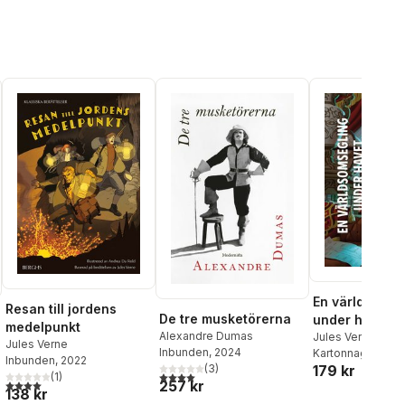
En världsomse
Resan till jordens
De tre musketörerna
under havet
medelpunkt
Alexandre Dumas
Jules Verne
Jules Verne
Inbunden
, 2024
Kartonnage
, 202
Inbunden
, 2022
(
3
)
179 kr
al röster:
4,0
utav 5 stjärnor. Totalt antal röster:
(
1
)
257 kr
4,0
utav 5 stjärnor. Totalt antal röster:
138 kr