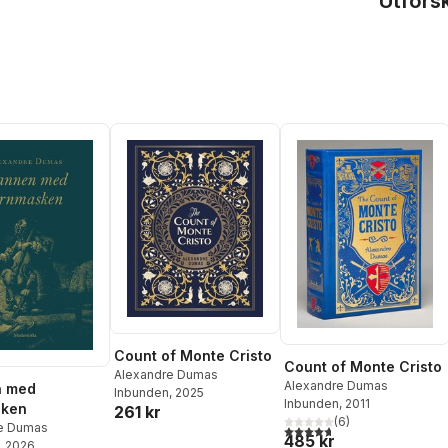
Utfors
Count of Monte Cristo
Count of Monte Cristo
Alexandre Dumas
Alexandre Dumas
 med
Inbunden
, 2025
Inbunden
, 2011
sken
261 kr
(
6
)
e Dumas
4,7
utav 5 stjärnor. Totalt ant
485 kr
, 2026