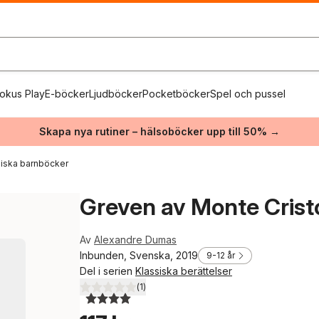
okus Play
E-böcker
Ljudböcker
Pocketböcker
Spel och pussel
Skapa nya rutiner – hälsoböcker upp till 50% →
siska barnböcker
Greven av Monte Crist
Av
Alexandre Dumas
Inbunden, Svenska, 2019
9-12 år
Del i serien
Klassiska berättelser
(
1
)
4,0
utav 5 stjärnor. Totalt antal röster: