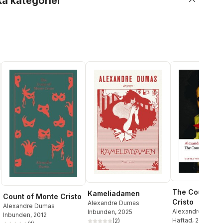
ka kategorier
The Count of
Kameliadamen
Count of Monte Cristo
Cristo
Alexandre Dumas
Alexandre Dumas
Alexandre Duma
Inbunden
, 2025
al röster:
Inbunden
, 2012
Coward
Häftad
, 2008
(
2
)