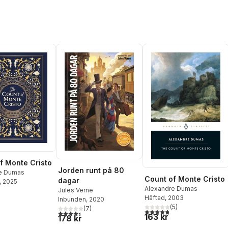
f Monte Cristo
Jorden runt på 80
e Dumas
Count of Monte Cristo
dagar
, 2025
Alexandre Dumas
Jules Verne
Häftad
, 2003
Inbunden
, 2020
(
5
)
(
7
)
4,8
utav 5 stjärnor. Totalt ant
4,4
utav 5 stjärnor. Totalt antal röster:
163 kr
178 kr