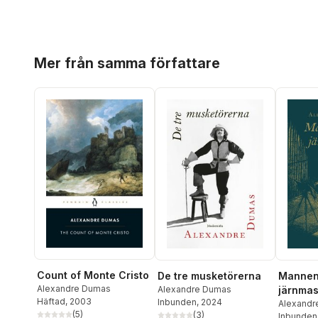
Hoppa över listan
Mer från samma författare
Count of Monte Cristo
De tre musketörerna
Mannen
Alexandre Dumas
Alexandre Dumas
järnma
Häftad
, 2003
Inbunden
, 2024
Alexandr
(
5
)
(
3
)
Inbunden