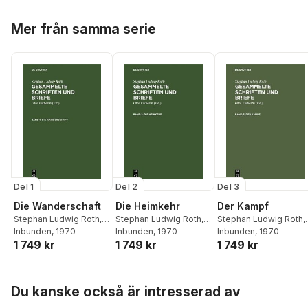
Hoppa över listan
Mer från samma serie
Del 1
Del 2
Del 3
Die Wanderschaft
Die Heimkehr
Der Kampf
Stephan Ludwig Roth
,
Stephan Ludwig Roth
,
Stephan Ludwig Roth
,
Otto Folberth
Inbunden
, 1970
Otto Folberth
Inbunden
, 1970
Otto Folberth
Inbunden
, 1970
1 749 kr
1 749 kr
1 749 kr
Hoppa över listan
Du kanske också är intresserad av