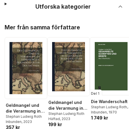
Utforska kategorier
Hoppa över listan
Mer från samma författare
Del 1
Die Wanderschaft
Geldmangel und
Geldmangel und
Stephan Ludwig Roth
,
die Verarmung in
die Verarmung in
Otto Folberth
Inbunden
, 1970
Siebenbürgen,
Stephan Ludwig Roth
Siebenbürgen,
Stephan Ludwig Roth
1 749 kr
Häftad
, 2023
besonders unter
Inbunden
, 2023
besonders unter
199 kr
den Sachsen.
357 kr
den Sachsen.