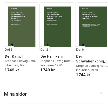
Del 3
Del 2
Del 6
Der Kampf
Die Heimkehr
Der
Stephan Ludwig Roth
,
Stephan Ludwig Roth
,
Schwabenkönig,
Otto Folberth
Inbunden
, 1970
Otto Folberth
Inbunden
, 1970
Briefe, Tagebüche
Stephan Ludwig Roth
,
1 749 kr
1 749 kr
Otto Folberth
Inbunden
, 1970
Und Reden Aus De
1 744 kr
Jahren 1837-1847
Mina sidor