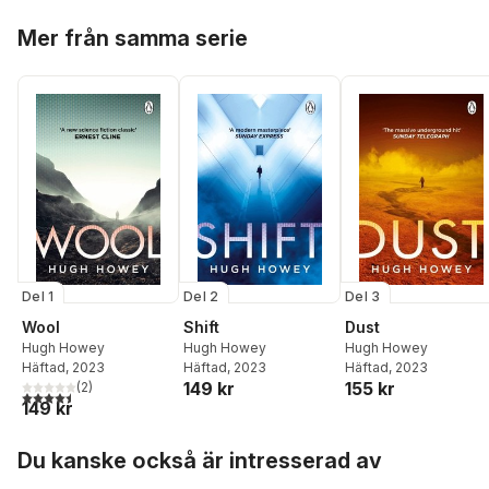
Hoppa över listan
Mer från samma serie
Del 1
Del 2
Del 3
Wool
Shift
Dust
Hugh Howey
Hugh Howey
Hugh Howey
Häftad
, 2023
Häftad
, 2023
Häftad
, 2023
149 kr
155 kr
(
2
)
4,5
utav 5 stjärnor. Totalt antal röster:
149 kr
Hoppa över listan
Du kanske också är intresserad av