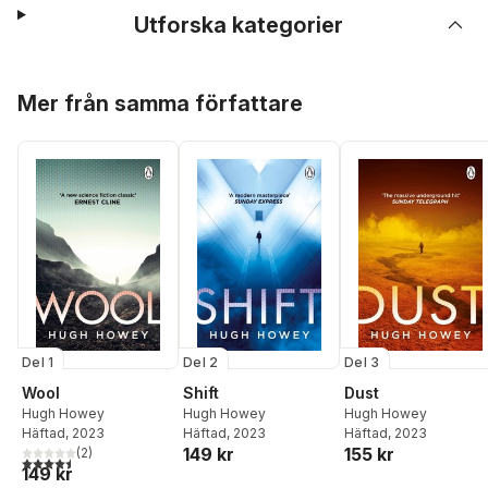
Utforska kategorier
Hoppa över listan
Mer från samma författare
Del 1
Del 2
Del 3
Wool
Shift
Dust
Hugh Howey
Hugh Howey
Hugh Howey
Häftad
, 2023
Häftad
, 2023
Häftad
, 2023
149 kr
155 kr
(
2
)
4,5
utav 5 stjärnor. Totalt antal röster:
149 kr