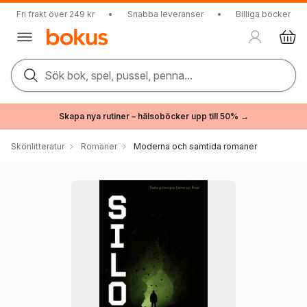
Fri frakt över 249 kr
•
Snabba leveranser
•
Billiga böcker
Sök bok, spel, pussel, penna...
Skapa nya rutiner – hälsoböcker upp till 50% →
Skönlitteratur
Romaner
Moderna och samtida romaner