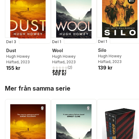
Del 1
Del 3
Del 1
Silo
Dust
Wool
Hugh Howey
Hugh Howey
Hugh Howey
Häftad
, 2023
Häftad
, 2023
Häftad
, 2023
139 kr
155 kr
(
2
)
4,5
utav 5 stjärnor. Totalt antal röster:
149 kr
Hoppa över listan
Mer från samma serie