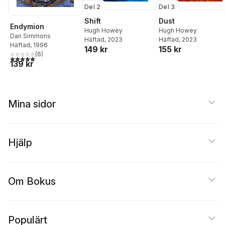
Del 2
Del 3
Shift
Dust
Endymion
Hugh Howey
Hugh Howey
Dan Simmons
Häftad
, 2023
Häftad
, 2023
Häftad
, 1996
149 kr
155 kr
(
6
)
5,0
utav 5 stjärnor. Totalt antal röster:
139 kr
Mina sidor
Hjälp
Om Bokus
Populärt