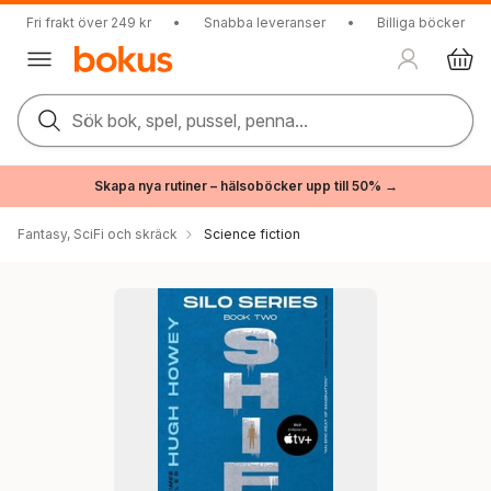
Fri frakt över 249 kr
•
Snabba leveranser
•
Billiga böcker
Sök bok, spel, pussel, penna...
Skapa nya rutiner – hälsoböcker upp till 50% →
Fantasy, SciFi och skräck
Science fiction