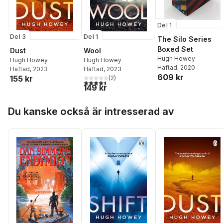
Del 1
Del 3
Del 1
The Silo Series
Boxed Set
Dust
Wool
Hugh Howey
Hugh Howey
Hugh Howey
Häftad
, 2020
Häftad
, 2023
Häftad
, 2023
609 kr
155 kr
(
2
)
4,5
utav 5 stjärnor. Totalt antal röster:
149 kr
Hoppa över listan
Du kanske också är intresserad av