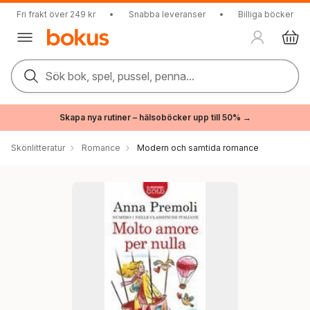
Fri frakt över 249 kr
•
Snabba leveranser
•
Billiga böcker
Sök bok, spel, pussel, penna...
Skapa nya rutiner – hälsoböcker upp till 50% →
Skönlitteratur
Romance
Modern och samtida romance