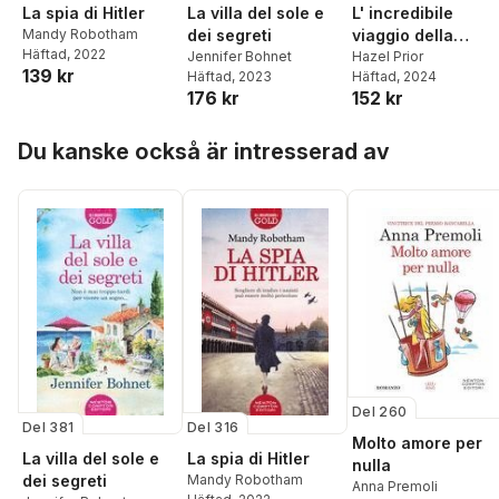
La spia di Hitler
La villa del sole e
L' incredibile
Mandy Robotham
dei segreti
viaggio della
Häftad
, 2022
Jennifer Bohnet
novantenne
Hazel Prior
139 kr
Häftad
, 2023
Häftad
, 2024
salvata dai pingui
176 kr
152 kr
Hoppa över listan
Du kanske också är intresserad av
Del 260
Del 381
Del 316
Molto amore per
La villa del sole e
La spia di Hitler
nulla
dei segreti
Mandy Robotham
Anna Premoli