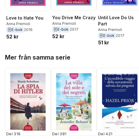
You Drive Me Crazy
Until Love Do Us
Love to Hate You
Anna Premoli
Part
Anna Premoli
E-bok
2017
E-bok
2016
Anna Premoli
52 kr
E-bok
2017
52 kr
51 kr
Hoppa över listan
Mer från samma serie
Del 316
Del 381
Del 421