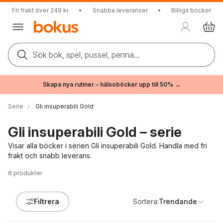
Fri frakt över 249 kr
•
Snabba leveranser
•
Billiga böcker
Sök bok, spel, pussel, penna...
Skapa nya rutiner – hälsoböcker upp till 50% →
Serie
Gli insuperabili Gold
Gli insuperabili Gold – serie
Visar alla böcker i serien Gli insuperabili Gold. Handla med fri
frakt och snabb leverans.
6
produkter
Filtrera
Sortera:
Trendande