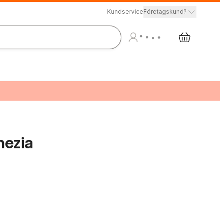
Kundservice
Företagskund?
enezia