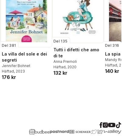
Del 135
Del 381
Del 316
Tutti i difetti che amo
La villa del sole e dei
La spia di Hitl
di te
segreti
Mandy Robotha
Anna Premoli
Häftad
, 2022
Jennifer Bohnet
Häftad
, 2020
140 kr
Häftad
, 2023
132 kr
176 kr