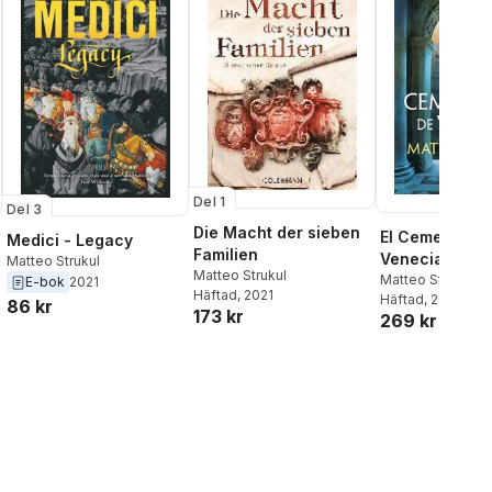
Del 1
Del 3
Die Macht der sieben
El Cementerio
Medici - Legacy
Familien
Venecia / The
Matteo Strukul
Matteo Strukul
Cemetary in V
Matteo Strukul
E-bok
2021
Häftad
, 2021
Häftad
, 2024
86 kr
al röster:
173 kr
269 kr