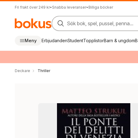
Fri frakt över 249 kr
•
Snabba leveranser
•
Billiga böcker
Sök bok, spel, pussel, penna...
Meny
Erbjudanden
Student
Topplistor
Barn & ungdom
B
Deckare
Thriller