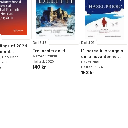
Del 545
Del 421
ings of 2024
Tre insoliti delitti
L' incredibile viaggio
ional
Matteo Strukul
della novantenne
ence of
a
,
Hao Chen
,
Häftad
, 2025
salvata dai pinguini
Hazel Prior
Wei
, 2025
,
Wenhao Xie
,
al, Electronic
140 kr
Häftad
, 2024
r
g Chen
,
Dongyang
tworked Energy
153 kr
s