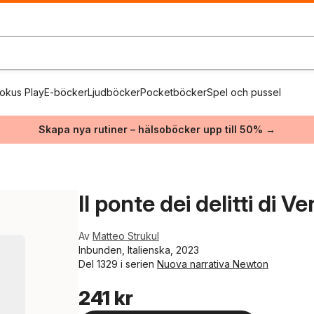
okus Play
E-böcker
Ljudböcker
Pocketböcker
Spel och pussel
Skapa nya rutiner – hälsoböcker upp till 50% →
Il ponte dei delitti di V
Av
Matteo Strukul
Inbunden, Italienska, 2023
Del 1329 i serien
Nuova narrativa Newton
241 kr