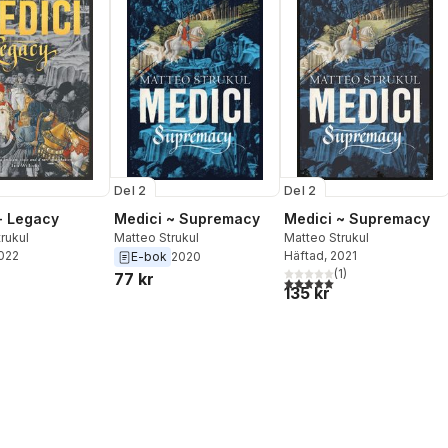
Del 2
Del 2
- Legacy
Medici ~ Supremacy
Medici ~ Supremacy
rukul
Matteo Strukul
Matteo Strukul
2022
Häftad
, 2021
E-bok
2020
(
1
)
77 kr
5,0
utav 5 stjärnor. Totalt ant
135 kr