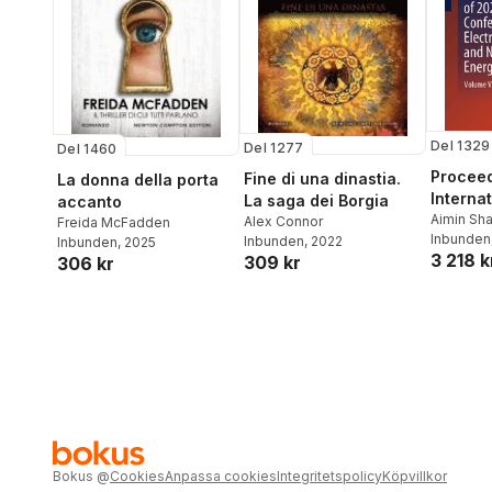
Del 1329
Del 1277
Del 1460
Proceed
Fine di una dinastia.
La donna della porta
Internat
La saga dei Borgia
accanto
Confer
Aimin Sh
Alex Connor
Freida McFadden
Baoquan 
Inbunden
Inbunden
, 2022
Electric
Inbunden
, 2025
3 218 k
Songson
309 kr
306 kr
and Ne
Sun
System
Bokus
@
Cookies
Anpassa cookies
Integritetspolicy
Köpvillkor