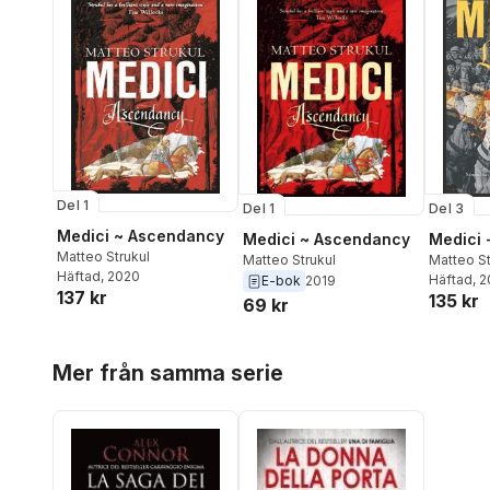
Del 1
Del 1
Del 3
Medici ~ Ascendancy
Medici ~ Ascendancy
Medici 
Matteo Strukul
Matteo Strukul
Matteo St
Häftad
, 2020
Häftad
, 
E-bok
2019
137 kr
135 kr
69 kr
Hoppa över listan
Mer från samma serie