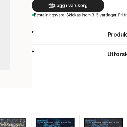
Lägg i varukorg
Beställningsvara.
Skickas
inom 3-6 vardagar
.
Fri f
Produk
Utfors