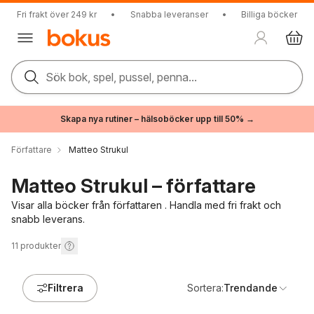
Fri frakt över 249 kr
•
Snabba leveranser
•
Billiga böcker
Sök bok, spel, pussel, penna...
Skapa nya rutiner – hälsoböcker upp till 50% →
Författare
Matteo Strukul
Matteo Strukul – författare
Visar alla böcker från författaren . Handla med fri frakt och
snabb leverans.
11
produkter
Filtrera
Sortera:
Trendande