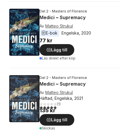
Del 2 - Masters of Florence
Medici ~ Supremacy
Av
Matteo Strukul
E-bok
Engelska
, 
2020
77 kr
Lägg till
Läs direkt efter köp
Del 2 - Masters of Florence
Medici ~ Supremacy
Av
Matteo Strukul
Häftad, Engelska, 2021
(
1
)
5,0
utav 5 stjärnor. Totalt antal röster:
135 kr
Lägg till
Skickas