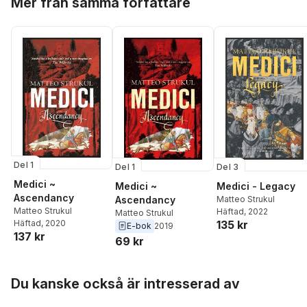
Mer från samma författare
Del 1
Del 1
Del 3
Medici ~
Medici ~
Medici - Legacy
Ascendancy
Ascendancy
Matteo Strukul
Matteo Strukul
Häftad
, 2022
Matteo Strukul
135 kr
Häftad
, 2020
E-bok
2019
137 kr
69 kr
Hoppa över listan
Du kanske också är intresserad av