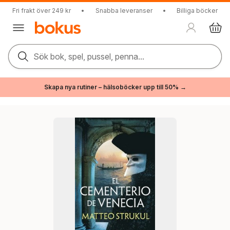
Fri frakt över 249 kr
•
Snabba leveranser
•
Billiga böcker
Sök bok, spel, pussel, penna...
Skapa nya rutiner – hälsoböcker upp till 50% →